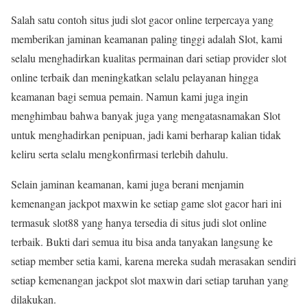
Salah satu contoh situs judi slot gacor online terpercaya yang
memberikan jaminan keamanan paling tinggi adalah Slot, kami
selalu menghadirkan kualitas permainan dari setiap provider slot
online terbaik dan meningkatkan selalu pelayanan hingga
keamanan bagi semua pemain. Namun kami juga ingin
menghimbau bahwa banyak juga yang mengatasnamakan Slot
untuk menghadirkan penipuan, jadi kami berharap kalian tidak
keliru serta selalu mengkonfirmasi terlebih dahulu.
Selain jaminan keamanan, kami juga berani menjamin
kemenangan jackpot maxwin ke setiap game slot gacor hari ini
termasuk slot88 yang hanya tersedia di situs judi slot online
terbaik. Bukti dari semua itu bisa anda tanyakan langsung ke
setiap member setia kami, karena mereka sudah merasakan sendiri
setiap kemenangan jackpot slot maxwin dari setiap taruhan yang
dilakukan.