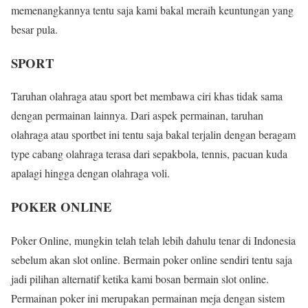
memenangkannya tentu saja kami bakal meraih keuntungan yang
besar pula.
SPORT
Taruhan olahraga atau sport bet membawa ciri khas tidak sama
dengan permainan lainnya. Dari aspek permainan, taruhan
olahraga atau sportbet ini tentu saja bakal terjalin dengan beragam
type cabang olahraga terasa dari sepakbola, tennis, pacuan kuda
apalagi hingga dengan olahraga voli.
POKER ONLINE
Poker Online, mungkin telah telah lebih dahulu tenar di Indonesia
sebelum akan slot online. Bermain poker online sendiri tentu saja
jadi pilihan alternatif ketika kami bosan bermain slot online.
Permainan poker ini merupakan permainan meja dengan sistem