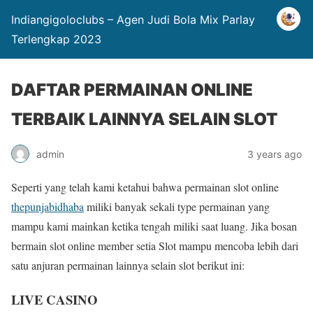
Indiangigoloclubs – Agen Judi Bola Mix Parlay
Terlengkap 2023
DAFTAR PERMAINAN ONLINE
TERBAIK LAINNYA SELAIN SLOT
admin
3 years ago
Seperti yang telah kami ketahui bahwa permainan slot online
thepunjabidhaba
miliki banyak sekali type permainan yang
mampu kami mainkan ketika tengah miliki saat luang. Jika bosan
bermain slot online member setia Slot mampu mencoba lebih dari
satu anjuran permainan lainnya selain slot berikut ini:
LIVE CASINO