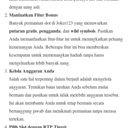
dengan uang asli.
Manfaatkan Fitur Bonus
Banyak permainan slot di Joker123 yang menawarkan
putaran gratis
pengganda
wild symbols
,
, dan
. Pastikan
Anda memanfaatkan fitur-fitur ini untuk meningkatkan peluang
kemenangan Anda. Beberapa fitur ini bisa memberikan
kesempatan untuk memenangkan hadiah tanpa harus
mengeluarkan lebih banyak uang.
Kelola Anggaran Anda
Salah satu hal terpenting dalam berjudi adalah mengelola
anggaran. Tentukan batas taruhan Anda sebelum mulai
bermain dan pastikan untuk tidak melebihi anggaran tersebut.
Ini akan membantu Anda untuk tetap bermain secara
bertanggung jawab dan menikmati permainan tanpa merasa
tertekan.
Pilih Slot dengan RTP Tinggi