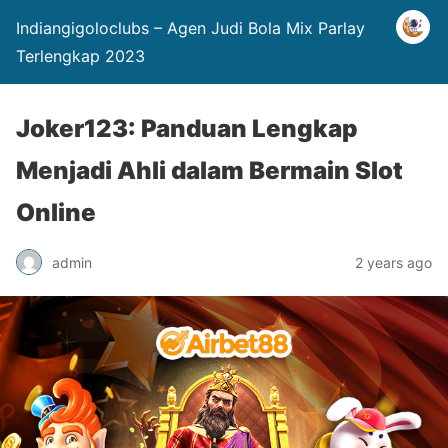
Indiangigoloclubs – Agen Judi Bola Mix Parlay
Terlengkap 2023
Joker123: Panduan Lengkap
Menjadi Ahli dalam Bermain Slot
Online
admin
2 years ago