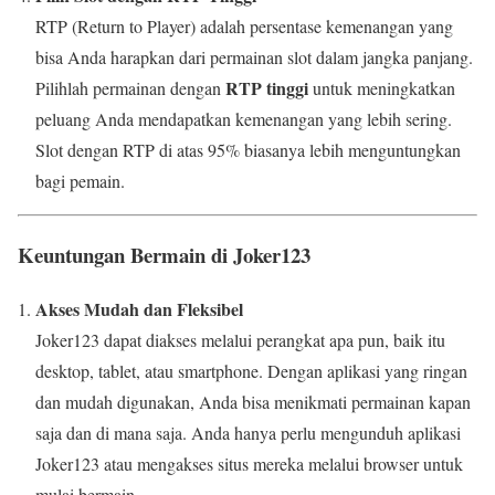
RTP (Return to Player) adalah persentase kemenangan yang
bisa Anda harapkan dari permainan slot dalam jangka panjang.
RTP tinggi
Pilihlah permainan dengan
untuk meningkatkan
peluang Anda mendapatkan kemenangan yang lebih sering.
Slot dengan RTP di atas 95% biasanya lebih menguntungkan
bagi pemain.
Keuntungan Bermain di Joker123
Akses Mudah dan Fleksibel
Joker123 dapat diakses melalui perangkat apa pun, baik itu
desktop, tablet, atau smartphone. Dengan aplikasi yang ringan
dan mudah digunakan, Anda bisa menikmati permainan kapan
saja dan di mana saja. Anda hanya perlu mengunduh aplikasi
Joker123 atau mengakses situs mereka melalui browser untuk
mulai bermain.