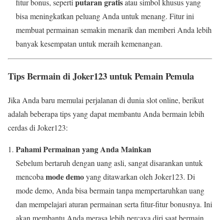
putaran gratis
fitur bonus, seperti
atau simbol khusus yang
bisa meningkatkan peluang Anda untuk menang. Fitur ini
membuat permainan semakin menarik dan memberi Anda lebih
banyak kesempatan untuk meraih kemenangan.
Tips Bermain di Joker123 untuk Pemain Pemula
Jika Anda baru memulai perjalanan di dunia slot online, berikut
adalah beberapa tips yang dapat membantu Anda bermain lebih
cerdas di Joker123:
Pahami Permainan yang Anda Mainkan
Sebelum bertaruh dengan uang asli, sangat disarankan untuk
mode demo
mencoba
yang ditawarkan oleh Joker123. Di
mode demo, Anda bisa bermain tanpa mempertaruhkan uang
dan mempelajari aturan permainan serta fitur-fitur bonusnya. Ini
akan membantu Anda merasa lebih percaya diri saat bermain