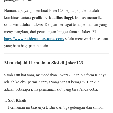
Namun, apa yang membuat Joker123 begitu populer adalah
grafik berkualitas tinggi
bonus menarik
kombinasi antara
,
,
kemudahan akses
serta
. Dengan berbagai tema permainan yang
menyenangkan, dari petualangan hingga fantasi, Joker123
https://www.residencemassacres.com/
selalu menawarkan sesuatu
yang baru bagi para pemain.
Menjelajahi Permainan Slot di Joker123
Salah satu hal yang membedakan Joker123 dari platform lainnya
adalah koleksi permainannya yang sangat beragam. Berikut
adalah beberapa jenis permainan slot yang bisa Anda coba:
Slot Klasik
Permainan ini biasanya terdiri dari tiga gulungan dan simbol