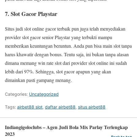
7. Slot Gacor Playstar
Situs judi slot online gacor terbaik pun juga telah menyediakan
provider slot gacor senior Playstar yang terbukti mampu
memberikan keuntungan beruntun. Anda pun bisa main slot tanpa
harus khawatir dengan bonus. Tentu saja, ini bukan tanpa alasan
dimana memang win rate slot dari provider slot online ini sudah
lebih dari 97%. Sehingga, slot gacor apapun yang akan
dimainkan pasti gampang menang.
Categories:
Uncategorized
Tags:
airbet88 slot
,
daftar airbet88
,
situs airbet88
Indiangigoloclubs – Agen Judi Bola Mix Parlay Terlengkap
2023