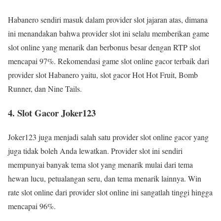
Habanero sendiri masuk dalam provider slot jajaran atas, dimana
ini menandakan bahwa provider slot ini selalu memberikan game
slot online yang menarik dan berbonus besar dengan RTP slot
mencapai 97%. Rekomendasi game slot online gacor terbaik dari
provider slot Habanero yaitu, slot gacor Hot Hot Fruit, Bomb
Runner, dan Nine Tails.
4. Slot Gacor Joker123
Joker123 juga menjadi salah satu provider slot online gacor yang
juga tidak boleh Anda lewatkan. Provider slot ini sendiri
mempunyai banyak tema slot yang menarik mulai dari tema
hewan lucu, petualangan seru, dan tema menarik lainnya. Win
rate slot online dari provider slot online ini sangatlah tinggi hingga
mencapai 96%.