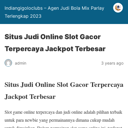
Indiangigoloclubs – Agen Judi Bola Mix Parlay
Terlengkap 2023
Situs Judi Online Slot Gacor
Terpercaya Jackpot Terbesar
admin
3 years ago
Situs Judi Online Slot Gacor Terpercaya
Jackpot Terbesar
Slot game online terpercaya dan judi online adalah pilihan terbaik
untuk para newbie yang permainannya dimana cukup mudah
untuk dimainkan. Dalam permainan slot game online ini, terdapat