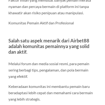
Faktor inilah yang membuat banyak pemain merasa
nyaman dan percaya bermain di platform ini tanpa
khawatir akan risiko penipuan atau manipulasi.
Komunitas Pemain Aktif dan Profesional
Salah satu aspek menarik dari Airbet88
adalah komunitas pemainnya yang solid
dan aktif.
Melalui forum dan media sosial resmi, para pemain
sering berbagi tips, pengalaman, dan pola bermain
yang efektif.
Keberadaan komunitas ini membantu pemain baru
beradaptasi lebih cepat dan memahami cara bermain
yang lebih strategis.