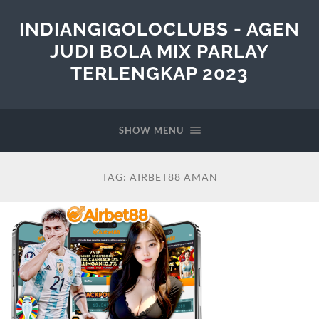
INDIANGIGOLOCLUBS - AGEN
JUDI BOLA MIX PARLAY
TERLENGKAP 2023
SHOW MENU
TAG:
AIRBET88 AMAN