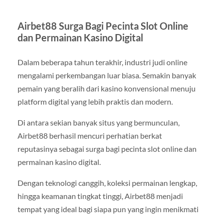
Airbet88 Surga Bagi Pecinta Slot Online
dan Permainan Kasino Digital
Dalam beberapa tahun terakhir, industri judi online
mengalami perkembangan luar biasa. Semakin banyak
pemain yang beralih dari kasino konvensional menuju
platform digital yang lebih praktis dan modern.
Di antara sekian banyak situs yang bermunculan,
Airbet88 berhasil mencuri perhatian berkat
reputasinya sebagai surga bagi pecinta slot online dan
permainan kasino digital.
Dengan teknologi canggih, koleksi permainan lengkap,
hingga keamanan tingkat tinggi, Airbet88 menjadi
tempat yang ideal bagi siapa pun yang ingin menikmati