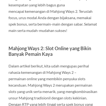
kesempatan yang lebih bagus guna
mencapai kemenangan di Mahjong Ways 2. Teruslah
focus, urus modal Anda dengan bijaksana, memakai
spek bonus, serta bermain-main dengan sabar. Selamat
main serta mudah-mudahan sukses!
Mahjong Ways 2: Slot Online yang Bikin
Banyak Pemain Kaya
Dalam artikel berikut, kita udah mengupas perihal
rahasia kemenangan di Mahjong Ways 2 –
permainan online yang membikin penyuka slots
kecanduan. Mahjong Ways 2 merupakan permainan
slots yang unik serta menarik, yang mengkombinasikan
unsur Mahjong tradisionil dengan slots kekinian.
Dengan RTP yang lebih tinggi serta spek bonus yang