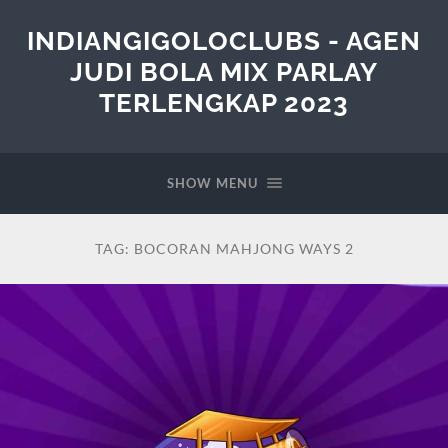
INDIANGIGOLOCLUBS - AGEN
JUDI BOLA MIX PARLAY
TERLENGKAP 2023
SHOW MENU
TAG:
BOCORAN MAHJONG WAYS 2