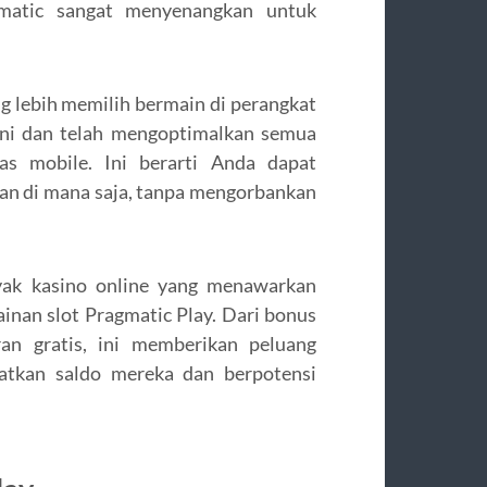
gmatic sangat menyenangkan untuk
ang lebih memilih bermain di perangkat
ini dan telah mengoptimalkan semua
as mobile. Ini berarti Anda dapat
dan di mana saja, tanpa mengorbankan
nyak kasino online yang menawarkan
nan slot Pragmatic Play. Dari bonus
ran gratis, ini memberikan peluang
tkan saldo mereka dan berpotensi