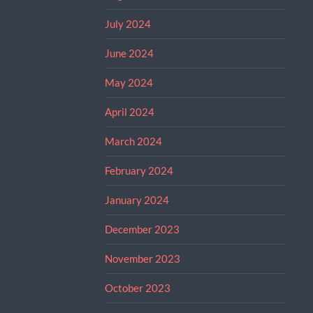
July 2024
June 2024
May 2024
April 2024
March 2024
February 2024
January 2024
December 2023
November 2023
October 2023