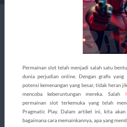
Permainan slot telah menjadi salah satu bent
dunia perjudian online. Dengan grafis yang 
potensi kemenangan yang besar, tidak heran ji
mencoba keberuntungan mereka. Salah
permainan slot terkemuka yang telah men
Pragmatic Play. Dalam artikel ini, kita aka
bagaimana cara memainkannya, apa yang membu