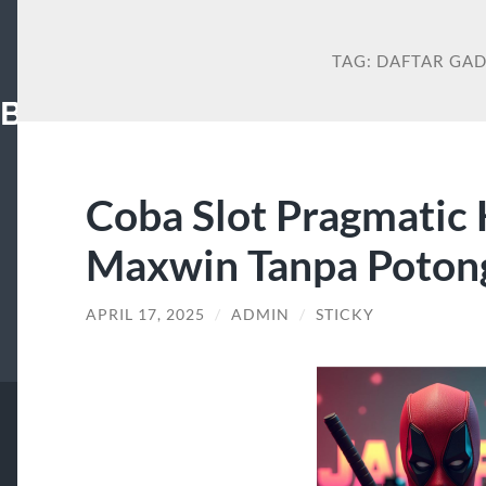
TAG:
DAFTAR GA
BS
Coba Slot Pragmatic H
Maxwin Tanpa Poton
APRIL 17, 2025
/
ADMIN
/
STICKY