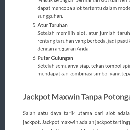
Masuk ke bagian permainan slot dan temu
dapat mencoba slot tertentu dalam mod
sungguhan.
Atur Taruhan
Setelah memilih slot, atur jumlah taru
rentang taruhan yang berbeda, jadi past
dengan anggaran Anda.
Putar Gulungan
Setelah semuanya siap, tekan tombol spin
mendapatkan kombinasi simbol yang tepa
Jackpot Maxwin Tanpa Potong
Salah satu daya tarik utama dari slot ad
jackpot. Jackpot maxwin adalah jackpot terting