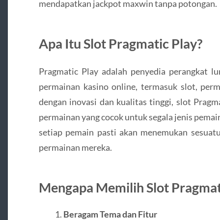
mendapatkan jackpot maxwin tanpa potongan.
Apa Itu Slot Pragmatic Play?
Pragmatic Play adalah penyedia perangkat 
permainan kasino online, termasuk slot, perm
dengan inovasi dan kualitas tinggi, slot Prag
permainan yang cocok untuk segala jenis pemain
setiap pemain pasti akan menemukan sesuatu
permainan mereka.
Mengapa Memilih Slot Pragmat
Beragam Tema dan Fitur