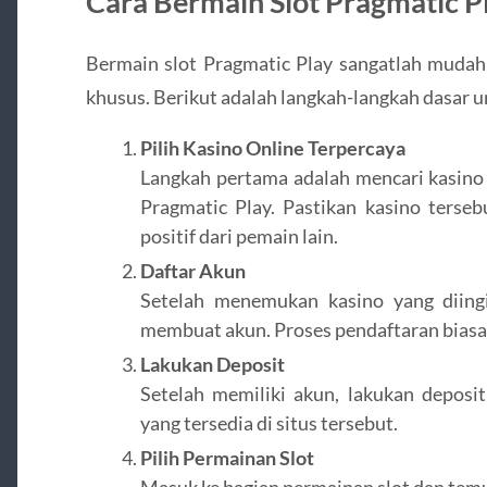
Cara Bermain Slot Pragmatic P
Bermain slot Pragmatic Play sangatlah mudah
khusus. Berikut adalah langkah-langkah dasar 
Pilih Kasino Online Terpercaya
Langkah pertama adalah mencari kasino
Pragmatic Play. Pastikan kasino terseb
positif dari pemain lain.
Daftar Akun
Setelah menemukan kasino yang diing
membuat akun. Proses pendaftaran biasa
Lakukan Deposit
Setelah memiliki akun, lakukan depos
yang tersedia di situs tersebut.
Pilih Permainan Slot