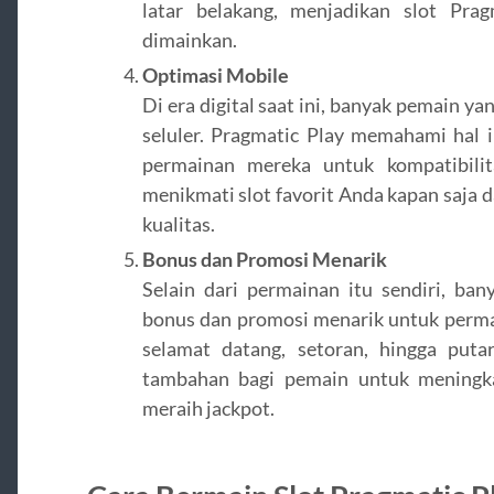
latar belakang, menjadikan slot Pra
dimainkan.
Optimasi Mobile
Di era digital saat ini, banyak pemain y
seluler. Pragmatic Play memahami hal 
permainan mereka untuk kompatibilit
menikmati slot favorit Anda kapan saja 
kualitas.
Bonus dan Promosi Menarik
Selain dari permainan itu sendiri, ba
bonus dan promosi menarik untuk permai
selamat datang, setoran, hingga puta
tambahan bagi pemain untuk meningka
meraih jackpot.