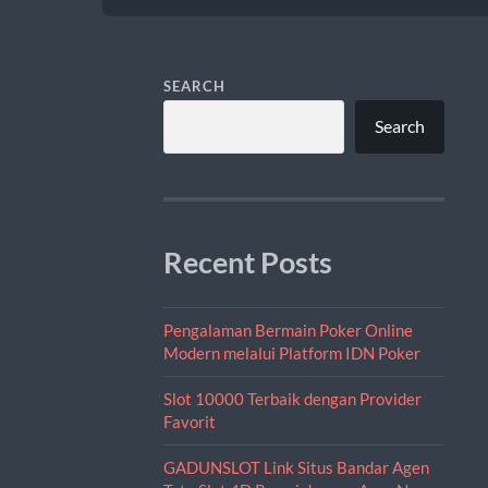
SEARCH
Search
Recent Posts
Pengalaman Bermain Poker Online
Modern melalui Platform IDN Poker
Slot 10000 Terbaik dengan Provider
Favorit
GADUNSLOT Link Situs Bandar Agen