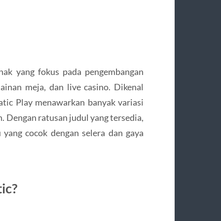
lunak yang fokus pada pengembangan
ainan meja, dan live casino. Dikenal
matic Play menawarkan banyak variasi
. Dengan ratusan judul yang tersedia,
 yang cocok dengan selera dan gaya
ic?