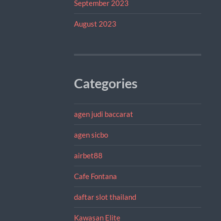
September 2023
August 2023
Categories
agen judi baccarat
agen sicbo
airbet88
Cafe Fontana
daftar slot thailand
Kawasan Elite