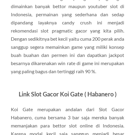
dimainkan banyak bettor maupun youtuber slot di
Indonesia, permainan yang sederhana dan sedap
dipandang layaknya candy crush ini menjadi
rekomendasi slot pragmatic gacor yang kita pilih.
Dengan sedikitnya bet kecil yaitu cuma 200 perak anda
sanggup segera memainkan game yang miliki konsep
buah buahan dan permen ini dan dapatkan jackpot
besarnya dikarenakan win rate di game ini merupakan
yang paling bagus dan tertinggi raih 90 %.
Link Slot Gacor Koi Gate ( Habanero )
Koi Gate merupakan andalan dari Slot Gacor
Habanero, cuma bersama 3 bar saja mereka banyak
memanjakan para bettor slot online di Indonesia.
Karena modal kecil saja sanggup menjadi besar