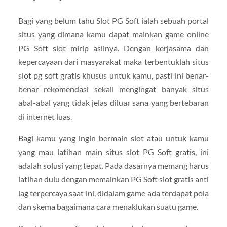
Bagi yang belum tahu Slot PG Soft ialah sebuah portal
situs yang dimana kamu dapat mainkan game online
PG Soft slot mirip aslinya. Dengan kerjasama dan
kepercayaan dari masyarakat maka terbentuklah situs
slot pg soft gratis khusus untuk kamu, pasti ini benar-
benar rekomendasi sekali mengingat banyak situs
abal-abal yang tidak jelas diluar sana yang bertebaran
di internet luas.
Bagi kamu yang ingin bermain slot atau untuk kamu
yang mau latihan main situs slot PG Soft gratis, ini
adalah solusi yang tepat. Pada dasarnya memang harus
latihan dulu dengan memainkan PG Soft slot gratis anti
lag terpercaya saat ini, didalam game ada terdapat pola
dan skema bagaimana cara menaklukan suatu game.