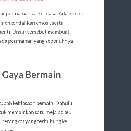
ar permainan kartu biasa. Ada proses
 mengendalikan emosi, serta
henti. Unsur tersebut membuat
pada permainan yang sepenuhnya
 Gaya Bermain
gubah kebiasaan pemain. Dahulu,
tuk memainkan satu meja poker.
 perangkat yang terhubung ke
ponsel.