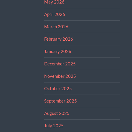
May 2026
April 2026
March 2026
February 2026
January 2026
December 2025
November 2025
October 2025
September 2025
August 2025
July 2025