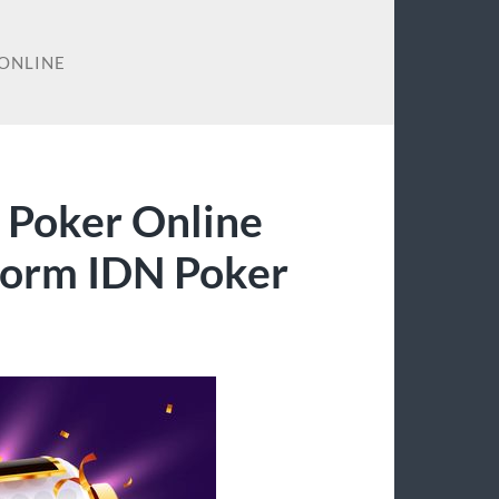
 ONLINE
 Poker Online
form IDN Poker