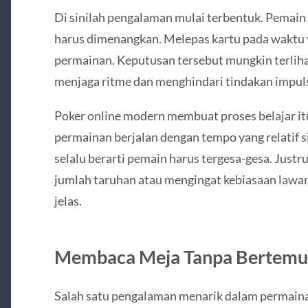
Di sinilah pengalaman mulai terbentuk. Pemain 
harus dimenangkan. Melepas kartu pada waktu y
permainan. Keputusan tersebut mungkin terliha
menjaga ritme dan menghindari tindakan impuls
Poker online modern membuat proses belajar it
permainan berjalan dengan tempo yang relatif 
selalu berarti pemain harus tergesa-gesa. Just
jumlah taruhan atau mengingat kebiasaan lawa
jelas.
Membaca Meja Tanpa Bertemu
Salah satu pengalaman menarik dalam permainan