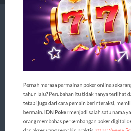
Pernah merasa permainan poker online sekaran
tahun lalu? Perubahan itu tidak hanya terlihat da
tetapi juga dari cara pemain berinteraksi, mem
bermain.
IDN Poker
menjadi salah satu nama ya
orang membahas perkembangan poker digital d
dan akses yang semakin praktis
https://www.5s