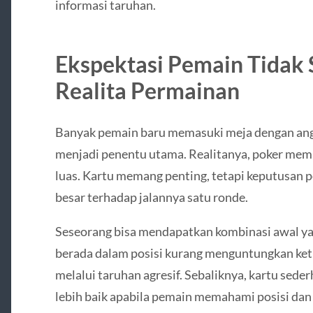
informasi taruhan.
Ekspektasi Pemain Tidak 
Realita Permainan
Banyak pemain baru memasuki meja dengan ang
menjadi penentu utama. Realitanya, poker memil
luas. Kartu memang penting, tetapi keputusan
besar terhadap jalannya satu ronde.
Seseorang bisa mendapatkan kombinasi awal yang
berada dalam posisi kurang menguntungkan ke
melalui taruhan agresif. Sebaliknya, kartu sed
lebih baik apabila pemain memahami posisi dan 