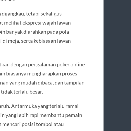
ijangkau, tetapi sekaligus
t melihat ekspresi wajah lawan
ebih banyak diarahkan pada pola
 di meja, serta kebiasaan lawan
itkan dengan pengalaman poker online
in biasanya mengharapkan proses
inan yang mudah dibaca, dan tampilan
tidak terlalu besar.
garuh. Antarmuka yang terlalu ramai
in yang lebih rapi membantu pemain
s mencari posisi tombol atau