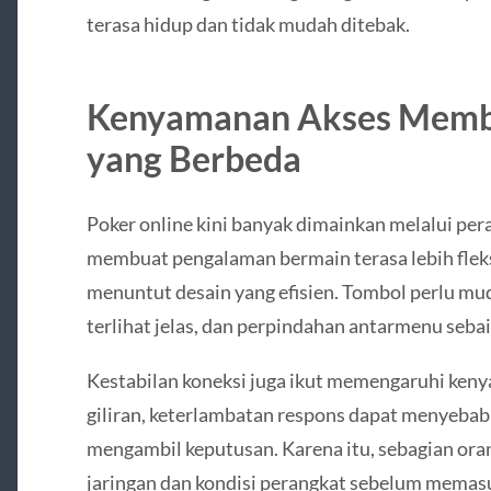
terasa hidup dan tidak mudah ditebak.
Kenyamanan Akses Memb
yang Berbeda
Poker online kini banyak dimainkan melalui pera
membuat pengalaman bermain terasa lebih fleksib
menuntut desain yang efisien. Tombol perlu muda
terlihat jelas, dan perpindahan antarmenu seb
Kestabilan koneksi juga ikut memengaruhi ken
giliran, keterlambatan respons dapat menyeba
mengambil keputusan. Karena itu, sebagian ora
jaringan dan kondisi perangkat sebelum memasu