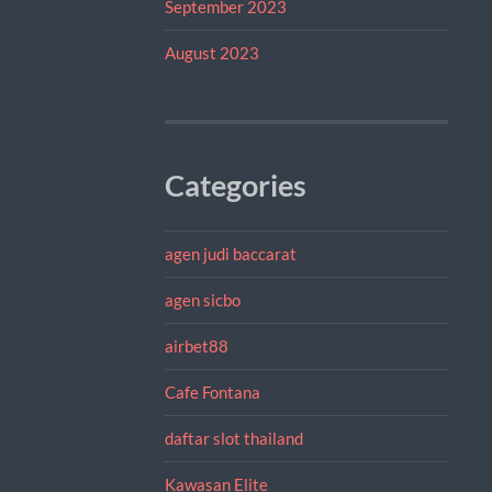
September 2023
August 2023
Categories
agen judi baccarat
agen sicbo
airbet88
Cafe Fontana
daftar slot thailand
Kawasan Elite