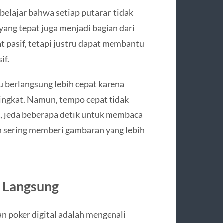
belajar bahwa setiap putaran tidak
ang tepat juga menjadi bagian dari
t pasif, tetapi justru dapat membantu
if.
u berlangsung lebih cepat karena
singkat. Namun, tempo cepat tidak
ru, jeda beberapa detik untuk membaca
n sering memberi gambaran yang lebih
 Langsung
 poker digital adalah mengenali