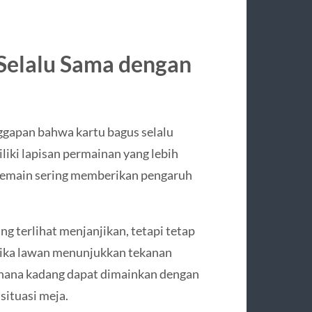
Selalu Sama dengan
gapan bahwa kartu bagus selalu
iki lapisan permainan yang lebih
 pemain sering memberikan pengaruh
 terlihat menjanjikan, tetapi tetap
tika lawan menunjukkan tekanan
erhana kadang dapat dimainkan dengan
situasi meja.