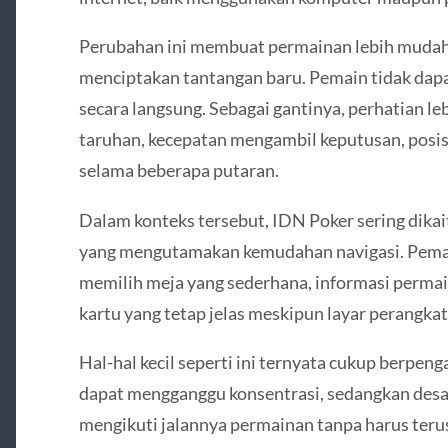
Perubahan ini membuat permainan lebih mudah d
menciptakan tantangan baru. Pemain tidak dapa
secara langsung. Sebagai gantinya, perhatian l
taruhan, kecepatan mengambil keputusan, posisi
selama beberapa putaran.
Dalam konteks tersebut, IDN Poker sering dika
yang mengutamakan kemudahan navigasi. Pema
memilih meja yang sederhana, informasi perma
kartu yang tetap jelas meskipun layar perangkat 
Hal-hal kecil seperti ini ternyata cukup berpen
dapat mengganggu konsentrasi, sedangkan desa
mengikuti jalannya permainan tanpa harus teru