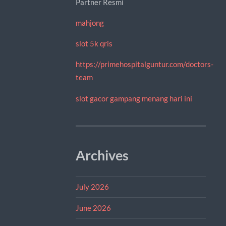
Partner Resmi
mahjong
slot 5k qris
https://primehospitalguntur.com/doctors-
team
slot gacor gampang menang hari ini
Archives
July 2026
June 2026