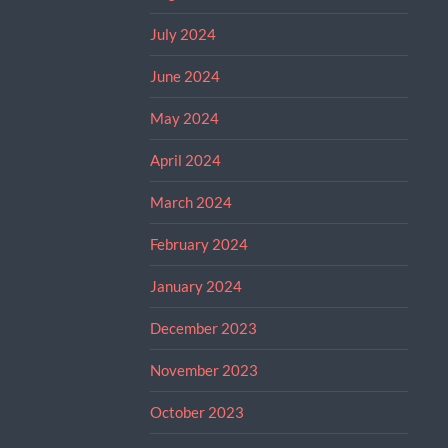
July 2024
June 2024
May 2024
April 2024
March 2024
February 2024
January 2024
December 2023
November 2023
October 2023