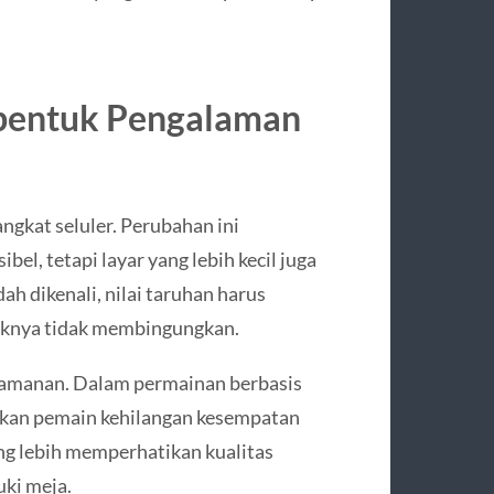
entuk Pengalaman
ngkat seluler. Perubahan ini
el, tetapi layar yang lebih kecil juga
h dikenali, nilai taruhan harus
aiknya tidak membingungkan.
yamanan. Dalam permainan berbasis
bkan pemain kehilangan kesempatan
ng lebih memperhatikan kualitas
ki meja.