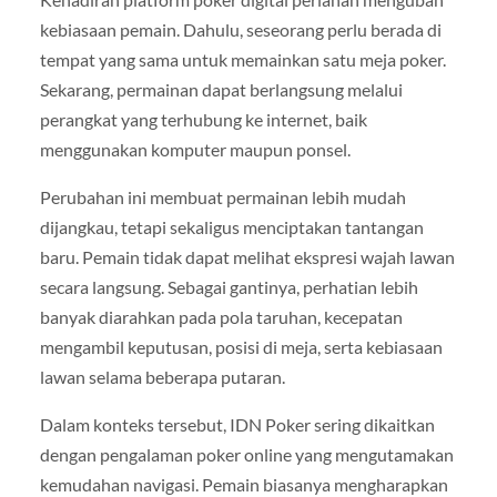
kebiasaan pemain. Dahulu, seseorang perlu berada di
tempat yang sama untuk memainkan satu meja poker.
Sekarang, permainan dapat berlangsung melalui
perangkat yang terhubung ke internet, baik
menggunakan komputer maupun ponsel.
Perubahan ini membuat permainan lebih mudah
dijangkau, tetapi sekaligus menciptakan tantangan
baru. Pemain tidak dapat melihat ekspresi wajah lawan
secara langsung. Sebagai gantinya, perhatian lebih
banyak diarahkan pada pola taruhan, kecepatan
mengambil keputusan, posisi di meja, serta kebiasaan
lawan selama beberapa putaran.
Dalam konteks tersebut, IDN Poker sering dikaitkan
dengan pengalaman poker online yang mengutamakan
kemudahan navigasi. Pemain biasanya mengharapkan