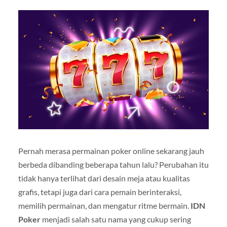
Pernah merasa permainan poker online sekarang jauh
berbeda dibanding beberapa tahun lalu? Perubahan itu
tidak hanya terlihat dari desain meja atau kualitas
grafis, tetapi juga dari cara pemain berinteraksi,
memilih permainan, dan mengatur ritme bermain.
IDN
Poker
menjadi salah satu nama yang cukup sering