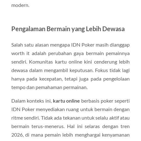
modern.
Pengalaman Bermain yang Lebih Dewasa
Salah satu alasan mengapa IDN Poker masih dianggap
worth it adalah perubahan gaya bermain pemainnya
sendiri. Komunitas kartu online kini cenderung lebih
dewasa dalam mengambil keputusan. Fokus tidak lagi
hanya pada kecepatan, tetapi juga pada pengelolaan
tempo dan pemahaman permainan.
Dalam konteks ini,
kartu online
berbasis poker seperti
IDN Poker menyediakan ruang untuk bermain dengan
ritme sendiri. Tidak ada tekanan untuk selalu aktif atau
bermain terus-menerus. Hal ini selaras dengan tren
2026, di mana pemain lebih menghargai kenyamanan