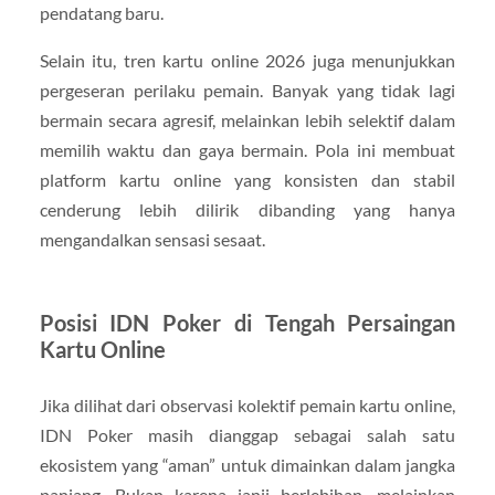
pendatang baru.
Selain itu, tren kartu online 2026 juga menunjukkan
pergeseran perilaku pemain. Banyak yang tidak lagi
bermain secara agresif, melainkan lebih selektif dalam
memilih waktu dan gaya bermain. Pola ini membuat
platform kartu online yang konsisten dan stabil
cenderung lebih dilirik dibanding yang hanya
mengandalkan sensasi sesaat.
Posisi IDN Poker di Tengah Persaingan
Kartu Online
Jika dilihat dari observasi kolektif pemain kartu online,
IDN Poker masih dianggap sebagai salah satu
ekosistem yang “aman” untuk dimainkan dalam jangka
panjang. Bukan karena janji berlebihan, melainkan