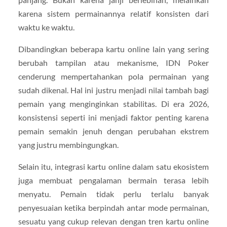
karena sistem permainannya relatif konsisten dari
waktu ke waktu.
Dibandingkan beberapa kartu online lain yang sering
berubah tampilan atau mekanisme, IDN Poker
cenderung mempertahankan pola permainan yang
sudah dikenal. Hal ini justru menjadi nilai tambah bagi
pemain yang menginginkan stabilitas. Di era 2026,
konsistensi seperti ini menjadi faktor penting karena
pemain semakin jenuh dengan perubahan ekstrem
yang justru membingungkan.
Selain itu, integrasi kartu online dalam satu ekosistem
juga membuat pengalaman bermain terasa lebih
menyatu. Pemain tidak perlu terlalu banyak
penyesuaian ketika berpindah antar mode permainan,
sesuatu yang cukup relevan dengan tren kartu online