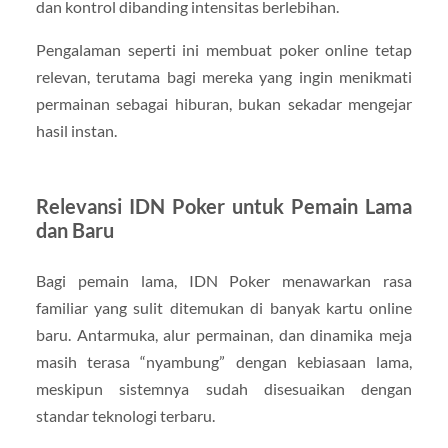
dan kontrol dibanding intensitas berlebihan.
Pengalaman seperti ini membuat poker online tetap
relevan, terutama bagi mereka yang ingin menikmati
permainan sebagai hiburan, bukan sekadar mengejar
hasil instan.
Relevansi IDN Poker untuk Pemain Lama
dan Baru
Bagi pemain lama, IDN Poker menawarkan rasa
familiar yang sulit ditemukan di banyak kartu online
baru. Antarmuka, alur permainan, dan dinamika meja
masih terasa “nyambung” dengan kebiasaan lama,
meskipun sistemnya sudah disesuaikan dengan
standar teknologi terbaru.