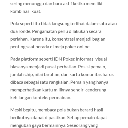
sering menunggu dan baru aktif ketika memiliki
kombinasi kuat.
Pola seperti itu tidak langsung terlihat dalam satu atau
dua ronde. Pengamatan perlu dilakukan secara
perlahan. Karena itu, konsentrasi menjadi bagian
penting saat berada di meja poker online.
Pada platform seperti IDN Poker, informasi visual
biasanya menjadi pusat perhatian. Posisi pemain,
jumlah chip, nilai taruhan, dan kartu komunitas harus
dibaca sebagai satu rangkaian. Pemain yang hanya
memperhatikan kartu miliknya sendiri cenderung
kehilangan konteks permainan.
Meski begitu, membaca pola bukan berarti hasil
berikutnya dapat dipastikan. Setiap pemain dapat
mengubah gaya bermainnya. Seseorang yang