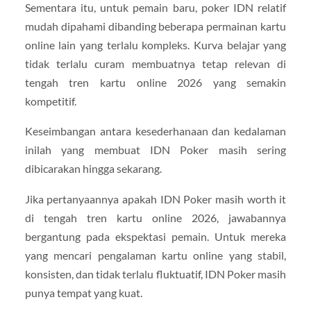
Sementara itu, untuk pemain baru, poker IDN relatif
mudah dipahami dibanding beberapa permainan kartu
online lain yang terlalu kompleks. Kurva belajar yang
tidak terlalu curam membuatnya tetap relevan di
tengah tren kartu online 2026 yang semakin
kompetitif.
Keseimbangan antara kesederhanaan dan kedalaman
inilah yang membuat IDN Poker masih sering
dibicarakan hingga sekarang.
Jika pertanyaannya apakah IDN Poker masih worth it
di tengah tren kartu online 2026, jawabannya
bergantung pada ekspektasi pemain. Untuk mereka
yang mencari pengalaman kartu online yang stabil,
konsisten, dan tidak terlalu fluktuatif, IDN Poker masih
punya tempat yang kuat.