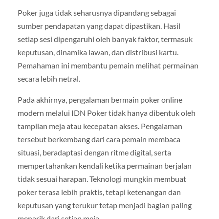
Poker juga tidak seharusnya dipandang sebagai
sumber pendapatan yang dapat dipastikan. Hasil
setiap sesi dipengaruhi oleh banyak faktor, termasuk
keputusan, dinamika lawan, dan distribusi kartu.
Pemahaman ini membantu pemain melihat permainan
secara lebih netral.
Pada akhirnya, pengalaman bermain poker online
modern melalui IDN Poker tidak hanya dibentuk oleh
tampilan meja atau kecepatan akses. Pengalaman
tersebut berkembang dari cara pemain membaca
situasi, beradaptasi dengan ritme digital, serta
mempertahankan kendali ketika permainan berjalan
tidak sesuai harapan. Teknologi mungkin membuat
poker terasa lebih praktis, tetapi ketenangan dan
keputusan yang terukur tetap menjadi bagian paling
menarik dari setiap meja.