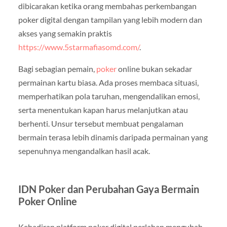
dibicarakan ketika orang membahas perkembangan
poker digital dengan tampilan yang lebih modern dan
akses yang semakin praktis
https://www.5starmafiasomd.com/
.
Bagi sebagian pemain,
poker
online bukan sekadar
permainan kartu biasa. Ada proses membaca situasi,
memperhatikan pola taruhan, mengendalikan emosi,
serta menentukan kapan harus melanjutkan atau
berhenti. Unsur tersebut membuat pengalaman
bermain terasa lebih dinamis daripada permainan yang
sepenuhnya mengandalkan hasil acak.
IDN Poker dan Perubahan Gaya Bermain
Poker Online
Kehadiran platform poker digital perlahan mengubah