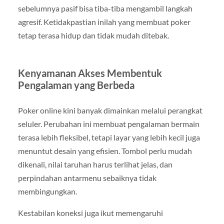
sebelumnya pasif bisa tiba-tiba mengambil langkah
agresif. Ketidakpastian inilah yang membuat poker
tetap terasa hidup dan tidak mudah ditebak.
Kenyamanan Akses Membentuk
Pengalaman yang Berbeda
Poker online kini banyak dimainkan melalui perangkat
seluler. Perubahan ini membuat pengalaman bermain
terasa lebih fleksibel, tetapi layar yang lebih kecil juga
menuntut desain yang efisien. Tombol perlu mudah
dikenali, nilai taruhan harus terlihat jelas, dan
perpindahan antarmenu sebaiknya tidak
membingungkan.
Kestabilan koneksi juga ikut memengaruhi