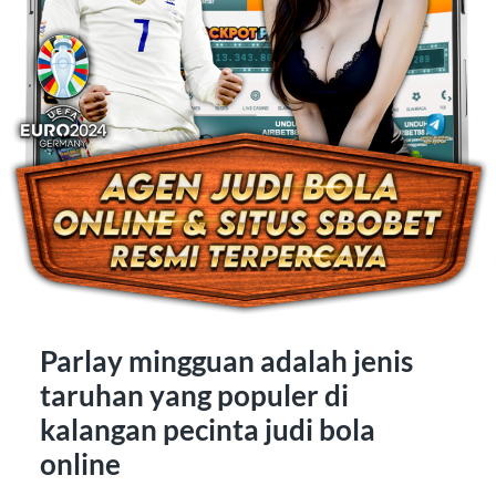
Parlay mingguan adalah jenis
taruhan yang populer di
kalangan pecinta judi bola
online