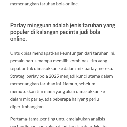
memenangkan taruhan bola online.
Parlay mingguan adalah jenis taruhan yang
populer di kalangan pecinta judi bola
online.
Untuk bisa mendapatkan keuntungan dari taruhan ini,
pemain harus mampu memilih kombinasi tim yang
tepat untuk dimasukkan ke dalam mix parlay mereka.
Strategi parlay bola 2025 menjadi kunci utama dalam
memenangkan taruhan ini. Namun, sebelum
memutuskan tim mana yang akan dimasukkan ke
dalam mix parlay, ada beberapa hal yang perlu
dipertimbangkan.
Pertama-tama, penting untuk melakukan analisis
pertandingan yang akan dijadikan taruhan. Melihat