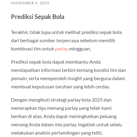
NOVEMBER 4, 2025
Prediksi Sepak Bola
Terakhir, tidak lupa untuk melihat prediksi sepak bola
dari berbagai sumber terpercaya sebelum memilih
kombinasi tim untuk
parlay
mingguan.
Prediksi sepak bola dapat membantu Anda
mendapatkan informasi terkini tentang kondisi tim dan
pemain, serta memperoleh insight yang berguna dalam
membuat keputusan taruhan yang lebih cerdas.
Dengan mengikuti strategi parlay bola 2025 dan
menerapkan tips menang parlay yang telah kami
berikan di atas, Anda dapat meningkatkan peluang
menang Anda dalam mix parlay. Ingatlah untuk selalu
melakukan analisis pertandingan yang teliti,