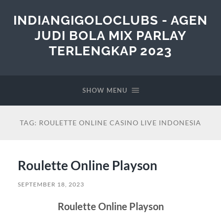
INDIANGIGOLOCLUBS - AGEN
JUDI BOLA MIX PARLAY
TERLENGKAP 2023
SHOW MENU
TAG:
ROULETTE ONLINE CASINO LIVE INDONESIA
Roulette Online Playson
SEPTEMBER 18, 2023
Roulette Online Playson