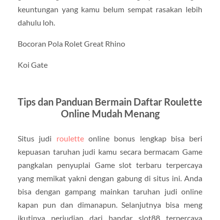
keuntungan yang kamu belum sempat rasakan lebih
dahulu loh.
Bocoran Pola Rolet Great Rhino
Koi Gate
Tips dan Panduan Bermain Daftar Roulette
Online Mudah Menang
Situs judi
roulette
online bonus lengkap bisa beri
kepuasan taruhan judi kamu secara bermacam Game
pangkalan penyuplai Game slot terbaru terpercaya
yang memikat yakni dengan gabung di situs ini. Anda
bisa dengan gampang mainkan taruhan judi online
kapan pun dan dimanapun. Selanjutnya bisa meng
ikutinya perjudian dari bandar slot88 terpercaya