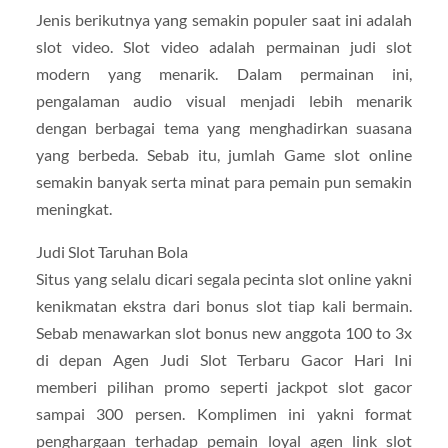
Jenis berikutnya yang semakin populer saat ini adalah
slot video. Slot video adalah permainan judi slot
modern yang menarik. Dalam permainan ini,
pengalaman audio visual menjadi lebih menarik
dengan berbagai tema yang menghadirkan suasana
yang berbeda. Sebab itu, jumlah Game slot online
semakin banyak serta minat para pemain pun semakin
meningkat.
Judi Slot Taruhan Bola
Situs yang selalu dicari segala pecinta slot online yakni
kenikmatan ekstra dari bonus slot tiap kali bermain.
Sebab menawarkan slot bonus new anggota 100 to 3x
di depan Agen Judi Slot Terbaru Gacor Hari Ini
memberi pilihan promo seperti jackpot slot gacor
sampai 300 persen. Komplimen ini yakni format
penghargaan terhadap pemain loyal agen link slot