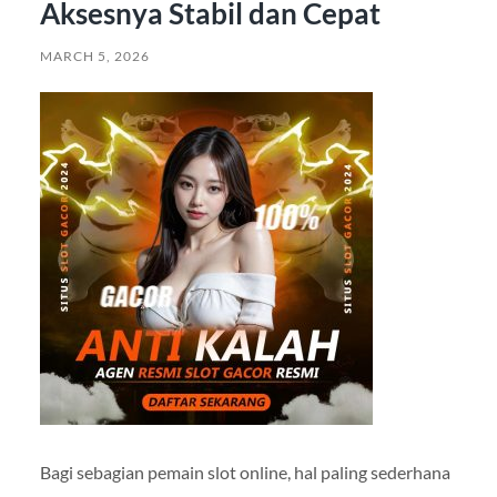
Aksesnya Stabil dan Cepat
MARCH 5, 2026
Bagi sebagian pemain slot online, hal paling sederhana