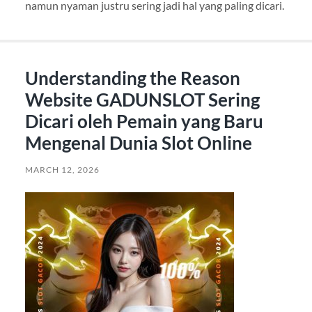
namun nyaman justru sering jadi hal yang paling dicari.
Understanding the Reason
Website GADUNSLOT Sering
Dicari oleh Pemain yang Baru
Mengenal Dunia Slot Online
MARCH 12, 2026