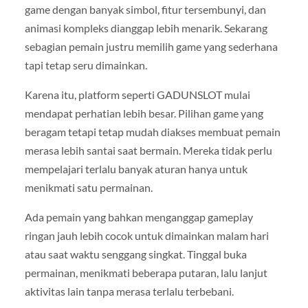
game dengan banyak simbol, fitur tersembunyi, dan
animasi kompleks dianggap lebih menarik. Sekarang
sebagian pemain justru memilih game yang sederhana
tapi tetap seru dimainkan.
Karena itu, platform seperti GADUNSLOT mulai
mendapat perhatian lebih besar. Pilihan game yang
beragam tetapi tetap mudah diakses membuat pemain
merasa lebih santai saat bermain. Mereka tidak perlu
mempelajari terlalu banyak aturan hanya untuk
menikmati satu permainan.
Ada pemain yang bahkan menganggap gameplay
ringan jauh lebih cocok untuk dimainkan malam hari
atau saat waktu senggang singkat. Tinggal buka
permainan, menikmati beberapa putaran, lalu lanjut
aktivitas lain tanpa merasa terlalu terbebani.