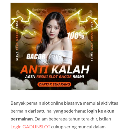
Banyak pemain slot online biasanya memulai aktivitas
bermain dari satu hal yang sederhana:
login ke akun
permainan
. Dalam beberapa tahun terakhir, istilah
Login GADUNSLOT
cukup sering muncul dalam