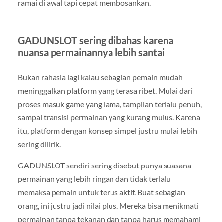
ramai di awal tapi cepat membosankan.
GADUNSLOT sering dibahas karena
nuansa permainannya lebih santai
Bukan rahasia lagi kalau sebagian pemain mudah
meninggalkan platform yang terasa ribet. Mulai dari
proses masuk game yang lama, tampilan terlalu penuh,
sampai transisi permainan yang kurang mulus. Karena
itu, platform dengan konsep simpel justru mulai lebih
sering dilirik.
GADUNSLOT sendiri sering disebut punya suasana
permainan yang lebih ringan dan tidak terlalu
memaksa pemain untuk terus aktif. Buat sebagian
orang, ini justru jadi nilai plus. Mereka bisa menikmati
permainan tanpa tekanan dan tanpa harus memahami