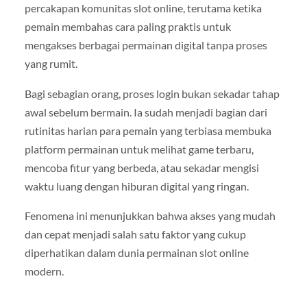
percakapan komunitas slot online, terutama ketika
pemain membahas cara paling praktis untuk
mengakses berbagai permainan digital tanpa proses
yang rumit.
Bagi sebagian orang, proses login bukan sekadar tahap
awal sebelum bermain. Ia sudah menjadi bagian dari
rutinitas harian para pemain yang terbiasa membuka
platform permainan untuk melihat game terbaru,
mencoba fitur yang berbeda, atau sekadar mengisi
waktu luang dengan hiburan digital yang ringan.
Fenomena ini menunjukkan bahwa akses yang mudah
dan cepat menjadi salah satu faktor yang cukup
diperhatikan dalam dunia permainan slot online
modern.