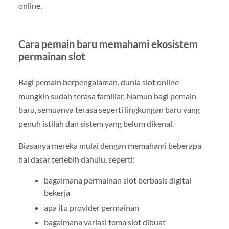
online.
Cara pemain baru memahami ekosistem
permainan slot
Bagi pemain berpengalaman, dunia slot online
mungkin sudah terasa familiar. Namun bagi pemain
baru, semuanya terasa seperti lingkungan baru yang
penuh istilah dan sistem yang belum dikenal.
Biasanya mereka mulai dengan memahami beberapa
hal dasar terlebih dahulu, seperti:
bagaimana permainan slot berbasis digital
bekerja
apa itu provider permainan
bagaimana variasi tema slot dibuat