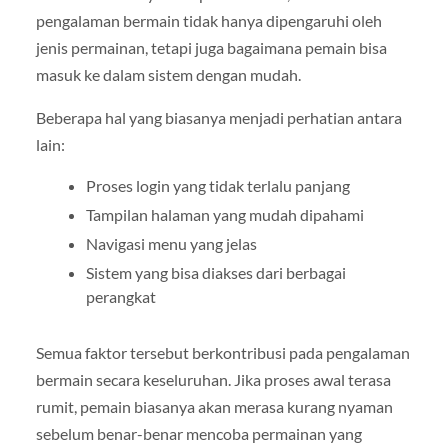
pengalaman bermain tidak hanya dipengaruhi oleh
jenis permainan, tetapi juga bagaimana pemain bisa
masuk ke dalam sistem dengan mudah.
Beberapa hal yang biasanya menjadi perhatian antara
lain:
Proses login yang tidak terlalu panjang
Tampilan halaman yang mudah dipahami
Navigasi menu yang jelas
Sistem yang bisa diakses dari berbagai
perangkat
Semua faktor tersebut berkontribusi pada pengalaman
bermain secara keseluruhan. Jika proses awal terasa
rumit, pemain biasanya akan merasa kurang nyaman
sebelum benar-benar mencoba permainan yang