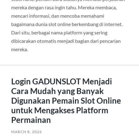
mereka dengan rasa ingin tahu. Mereka membaca,
mencari informasi, dan mencoba memahami
bagaimana dunia slot online berkembang di internet.
Dari situ, berbagai nama platform yang sering
dibicarakan otomatis menjadi bagian dari pencarian
mereka.
Login GADUNSLOT Menjadi
Cara Mudah yang Banyak
Digunakan Pemain Slot Online
untuk Mengakses Platform
Permainan
MARCH 8, 2026