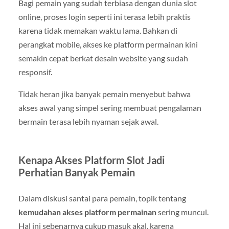
Bagi pemain yang sudah terbiasa dengan dunia slot
online, proses login seperti ini terasa lebih praktis
karena tidak memakan waktu lama. Bahkan di
perangkat mobile, akses ke platform permainan kini
semakin cepat berkat desain website yang sudah
responsif.
Tidak heran jika banyak pemain menyebut bahwa
akses awal yang simpel sering membuat pengalaman
bermain terasa lebih nyaman sejak awal.
Kenapa Akses Platform Slot Jadi
Perhatian Banyak Pemain
Dalam diskusi santai para pemain, topik tentang
kemudahan akses platform permainan
sering muncul.
Hal ini sebenarnya cukup masuk akal, karena