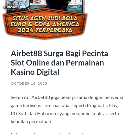
Airbet88 Surga Bagi Pecinta
Slot Online dan Permainan
Kasino Digital
OCTOBER 18, 2025
Selain itu, Airbet88 juga bekerja sama dengan penyedia
game berlisensi internasional seperti Pragmatic Play,
PG Soft, dan Habanero, yang menjamin kualitas serta
keadilan permainan.