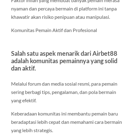
Faktor inilah yang membuat banyak pemain merasa
nyaman dan percaya bermain di platform ini tanpa
khawatir akan risiko penipuan atau manipulasi.
Komunitas Pemain Aktif dan Profesional
Salah satu aspek menarik dari Airbet88
adalah komunitas pemainnya yang solid
dan aktif.
Melalui forum dan media sosial resmi, para pemain
sering berbagi tips, pengalaman, dan pola bermain
yang efektif.
Keberadaan komunitas ini membantu pemain baru
beradaptasi lebih cepat dan memahami cara bermain
yang lebih strategis.