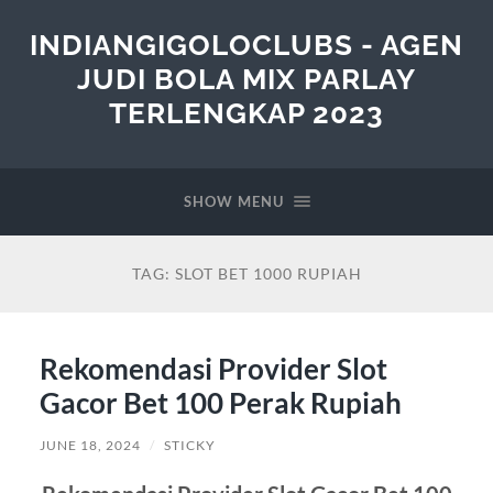
INDIANGIGOLOCLUBS - AGEN
JUDI BOLA MIX PARLAY
TERLENGKAP 2023
SHOW MENU
TAG:
SLOT BET 1000 RUPIAH
Rekomendasi Provider Slot
Gacor Bet 100 Perak Rupiah
JUNE 18, 2024
/
STICKY