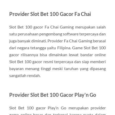
Provider Slot Bet 100 Gacor Fa Chai
Slot Bet 100 gacor Fa Chai Gaming merupakan salah
satu perusahaan pengembang software terpercaya dan
juga banyak diminati. Provider Fa Chai Gaming berasal
dari negara tetangga yaitu Filipina. Game Slot Bet 100
gacor rilisannya bisa dimainkan lewat bandar online
Slot Bet 100 gacor resmi terpercaya dan siap memberi
bayaran menang tinggi meski taruhan yang dipasang
sangatlah rendah.
Provider Slot Bet 100 Gacor Play’n Go
Slot Bet 100 gacor Play’n Go merupakan provider
game online besar dan terkenal karena nyata dalam