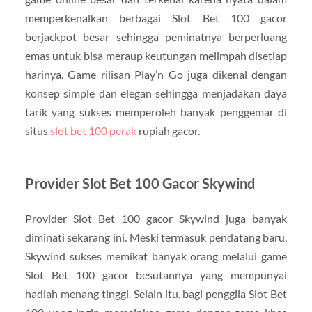
memperkenalkan berbagai Slot Bet 100 gacor
berjackpot besar sehingga peminatnya berperluang
emas untuk bisa meraup keutungan melimpah disetiap
harinya. Game rilisan Play’n Go juga dikenal dengan
konsep simple dan elegan sehingga menjadakan daya
tarik yang sukses memperoleh banyak penggemar di
situs
slot bet 100 perak
rupiah gacor.
Provider Slot Bet 100 Gacor Skywind
Provider Slot Bet 100 gacor Skywind juga banyak
diminati sekarang ini. Meski termasuk pendatang baru,
Skywind sukses memikat banyak orang melalui game
Slot Bet 100 gacor besutannya yang mempunyai
hadiah menang tinggi. Selain itu, bagi penggila Slot Bet