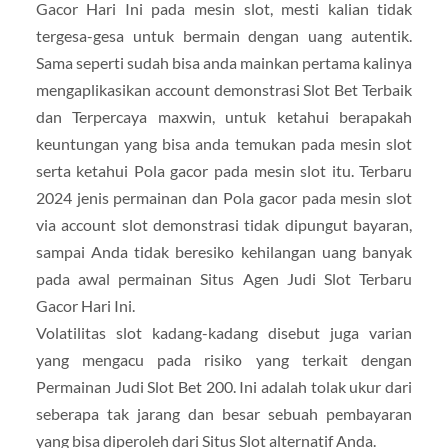
Gacor Hari Ini pada mesin slot, mesti kalian tidak
tergesa-gesa untuk bermain dengan uang autentik.
Sama seperti sudah bisa anda mainkan pertama kalinya
mengaplikasikan account demonstrasi Slot Bet Terbaik
dan Terpercaya maxwin, untuk ketahui berapakah
keuntungan yang bisa anda temukan pada mesin slot
serta ketahui Pola gacor pada mesin slot itu. Terbaru
2024 jenis permainan dan Pola gacor pada mesin slot
via account slot demonstrasi tidak dipungut bayaran,
sampai Anda tidak beresiko kehilangan uang banyak
pada awal permainan Situs Agen Judi Slot Terbaru
Gacor Hari Ini.
Volatilitas slot kadang-kadang disebut juga varian
yang mengacu pada risiko yang terkait dengan
Permainan Judi Slot Bet 200. Ini adalah tolak ukur dari
seberapa tak jarang dan besar sebuah pembayaran
yang bisa diperoleh dari Situs Slot alternatif Anda.