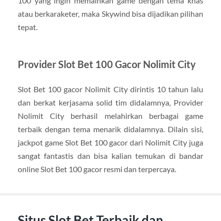
100 yang ingin memainkan game dengan tema khas
atau berkaraketer, maka Skywind bisa dijadikan pilihan
tepat.
Provider Slot Bet 100 Gacor Nolimit City
Slot Bet 100 gacor Nolimit City dirintis 10 tahun lalu
dan berkat kerjasama solid tim didalamnya, Provider
Nolimit City berhasil melahirkan berbagai game
terbaik dengan tema menarik didalamnya. Dilain sisi,
jackpot game Slot Bet 100 gacor dari Nolimit City juga
sangat fantastis dan bisa kalian temukan di bandar
online Slot Bet 100 gacor resmi dan terpercaya.
Situs Slot Bet Terbaik dan