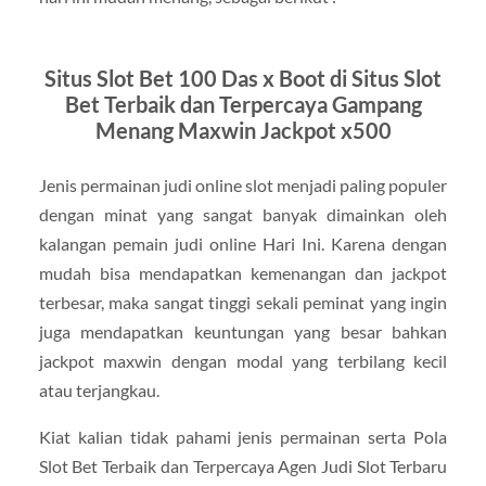
Situs Slot Bet 100 Das x Boot di Situs Slot
Bet Terbaik dan Terpercaya Gampang
Menang Maxwin Jackpot x500
Jenis permainan judi online slot menjadi paling populer
dengan minat yang sangat banyak dimainkan oleh
kalangan pemain judi online Hari Ini. Karena dengan
mudah bisa mendapatkan kemenangan dan jackpot
terbesar, maka sangat tinggi sekali peminat yang ingin
juga mendapatkan keuntungan yang besar bahkan
jackpot maxwin dengan modal yang terbilang kecil
atau terjangkau.
Kiat kalian tidak pahami jenis permainan serta Pola
Slot Bet Terbaik dan Terpercaya Agen Judi Slot Terbaru