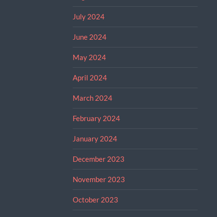
July 2024
June 2024
May 2024
April 2024
March 2024
February 2024
January 2024
December 2023
November 2023
October 2023