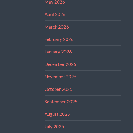
May 2026
April 2026
March 2026
February 2026
January 2026
December 2025
November 2025
October 2025
September 2025
August 2025
July 2025