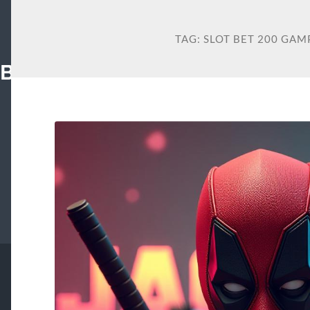
TAG:
SLOT BET 200 GA
BS