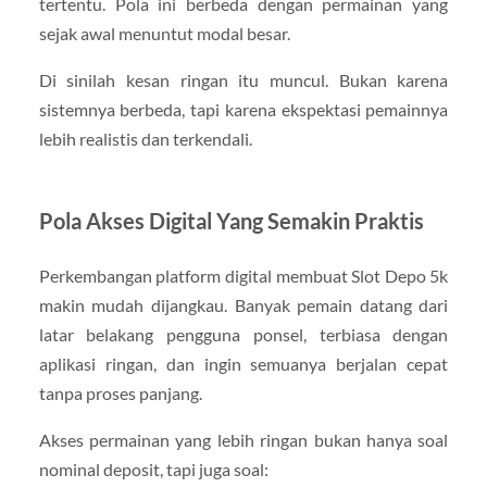
tertentu. Pola ini berbeda dengan permainan yang
sejak awal menuntut modal besar.
Di sinilah kesan ringan itu muncul. Bukan karena
sistemnya berbeda, tapi karena ekspektasi pemainnya
lebih realistis dan terkendali.
Pola Akses Digital Yang Semakin Praktis
Perkembangan platform digital membuat Slot Depo 5k
makin mudah dijangkau. Banyak pemain datang dari
latar belakang pengguna ponsel, terbiasa dengan
aplikasi ringan, dan ingin semuanya berjalan cepat
tanpa proses panjang.
Akses permainan yang lebih ringan bukan hanya soal
nominal deposit, tapi juga soal: