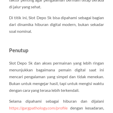
di jalur yang sehat.
Di titik ini, Slot Depo 5k bisa dipahami sebagai bagian
dari dinamika hiburan digital modern, bukan sekadar
soal nominal.
Penutup
Slot Depo 5k dan akses permainan yang lebih ringan
menunjukkan bagaimana pemain digital saat ini
mencari pengalaman yang simpel dan tidak menekan.
Bukan untuk mengejar hasil, tapi untuk mengisi waktu
dengan cara yang terasa lebih terkendali.
Selama dipahami sebagai hiburan dan dijalani
https://gargpathology.com/profile
dengan kesadaran,