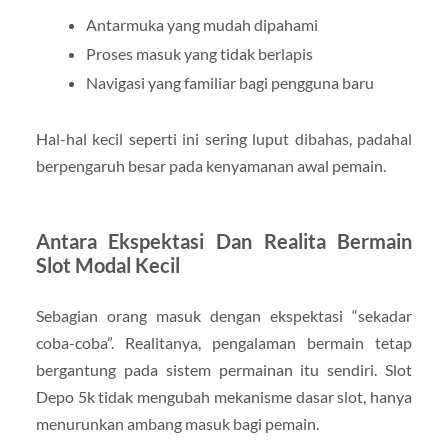
Antarmuka yang mudah dipahami
Proses masuk yang tidak berlapis
Navigasi yang familiar bagi pengguna baru
Hal-hal kecil seperti ini sering luput dibahas, padahal
berpengaruh besar pada kenyamanan awal pemain.
Antara Ekspektasi Dan Realita Bermain
Slot Modal Kecil
Sebagian orang masuk dengan ekspektasi “sekadar
coba-coba”. Realitanya, pengalaman bermain tetap
bergantung pada sistem permainan itu sendiri. Slot
Depo 5k tidak mengubah mekanisme dasar slot, hanya
menurunkan ambang masuk bagi pemain.