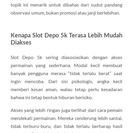
topik ini menarik untuk dibahas dari sudut pandang
observasi umum, bukan promosi atau janji berlebihan.
Kenapa Slot Depo 5k Terasa Lebih Mudah
Diakses
Slot Depo 5k sering diasosiasikan dengan akses
permainan yang sederhana. Modal kecil membuat
banyak pengguna merasa “tidak terlalu berat” saat
ingin mencoba. Dari sisi psikologis, angka kecil
memberi kesan aman, walau tetap perlu kesadaran
bahwa ini tetap bentuk hiburan berisiko.
Akses yang lebih ringan juga terlihat dari cara pemain
mendekati permainan. Mereka cenderung lebih santai,
tidak terburu-buru, dan tidak terlalu berharap hasil