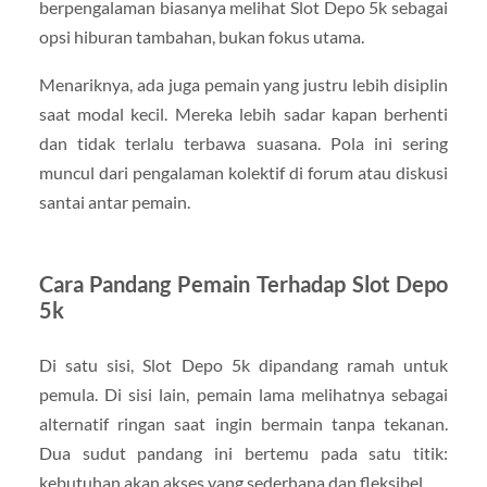
berpengalaman biasanya melihat Slot Depo 5k sebagai
opsi hiburan tambahan, bukan fokus utama.
Menariknya, ada juga pemain yang justru lebih disiplin
saat modal kecil. Mereka lebih sadar kapan berhenti
dan tidak terlalu terbawa suasana. Pola ini sering
muncul dari pengalaman kolektif di forum atau diskusi
santai antar pemain.
Cara Pandang Pemain Terhadap Slot Depo
5k
Di satu sisi, Slot Depo 5k dipandang ramah untuk
pemula. Di sisi lain, pemain lama melihatnya sebagai
alternatif ringan saat ingin bermain tanpa tekanan.
Dua sudut pandang ini bertemu pada satu titik:
kebutuhan akan akses yang sederhana dan fleksibel.