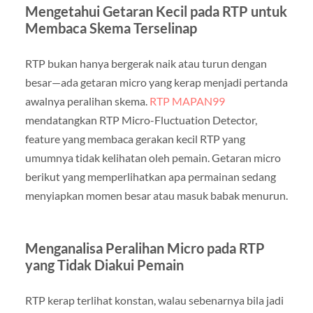
Mengetahui Getaran Kecil pada RTP untuk
Membaca Skema Terselinap
RTP bukan hanya bergerak naik atau turun dengan
besar—ada getaran micro yang kerap menjadi pertanda
awalnya peralihan skema.
RTP MAPAN99
mendatangkan RTP Micro-Fluctuation Detector,
feature yang membaca gerakan kecil RTP yang
umumnya tidak kelihatan oleh pemain. Getaran micro
berikut yang memperlihatkan apa permainan sedang
menyiapkan momen besar atau masuk babak menurun.
Menganalisa Peralihan Micro pada RTP
yang Tidak Diakui Pemain
RTP kerap terlihat konstan, walau sebenarnya bila jadi