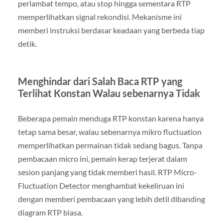
perlambat tempo, atau stop hingga sementara RTP
memperlihatkan signal rekondisi. Mekanisme ini
memberi instruksi berdasar keadaan yang berbeda tiap
detik.
Menghindar dari Salah Baca RTP yang
Terlihat Konstan Walau sebenarnya Tidak
Beberapa pemain menduga RTP konstan karena hanya
tetap sama besar, walau sebenarnya mikro fluctuation
memperlihatkan permainan tidak sedang bagus. Tanpa
pembacaan micro ini, pemain kerap terjerat dalam
sesion panjang yang tidak memberi hasil. RTP Micro-
Fluctuation Detector menghambat kekeliruan ini
dengan memberi pembacaan yang lebih detil dibanding
diagram RTP biasa.