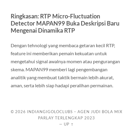
Ringkasan: RTP Micro-Fluctuation
Detector MAPAN99 Buka Deskripsi Baru
Mengenai Dinamika RTP
Dengan tehnologi yang membaca getaran kecil RTP,
feature ini memberikan pemain kekuatan untuk
mengetahui signal awalnya momen atau pengurangan
skema. MAPAN99 memberi lagi pengembangan
analitik yang membuat taktik bermain lebih akurat,
aman, serta lebih siap hadapi peralihan permainan.
© 2026
INDIANGIGOLOCLUBS – AGEN JUDI BOLA MIX
PARLAY TERLENGKAP 2023
—
UP ↑