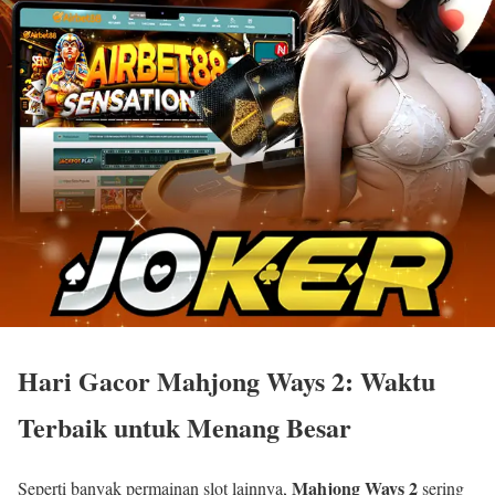
Hari Gacor Mahjong Ways 2: Waktu
Terbaik untuk Menang Besar
Mahjong Ways 2
Seperti banyak permainan slot lainnya,
sering