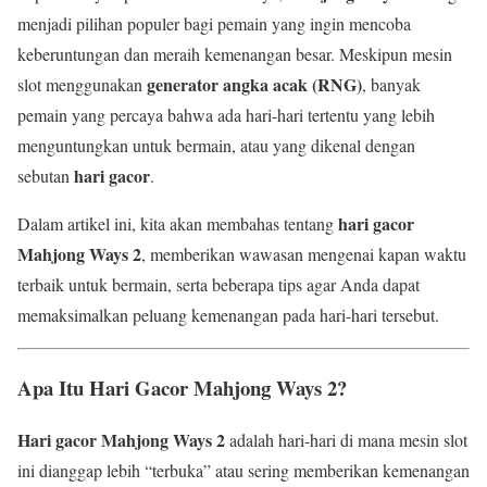
menjadi pilihan populer bagi pemain yang ingin mencoba
keberuntungan dan meraih kemenangan besar. Meskipun mesin
generator angka acak (RNG)
slot menggunakan
, banyak
pemain yang percaya bahwa ada hari-hari tertentu yang lebih
menguntungkan untuk bermain, atau yang dikenal dengan
hari gacor
sebutan
.
hari gacor
Dalam artikel ini, kita akan membahas tentang
Mahjong Ways 2
, memberikan wawasan mengenai kapan waktu
terbaik untuk bermain, serta beberapa tips agar Anda dapat
memaksimalkan peluang kemenangan pada hari-hari tersebut.
Apa Itu Hari Gacor Mahjong Ways 2?
Hari gacor Mahjong Ways 2
adalah hari-hari di mana mesin slot
ini dianggap lebih “terbuka” atau sering memberikan kemenangan