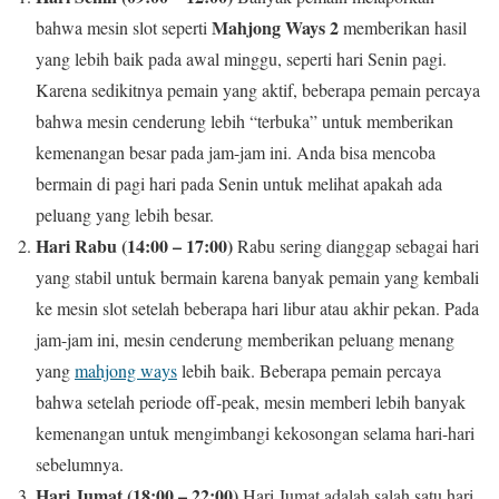
Mahjong Ways 2
bahwa mesin slot seperti
memberikan hasil
yang lebih baik pada awal minggu, seperti hari Senin pagi.
Karena sedikitnya pemain yang aktif, beberapa pemain percaya
bahwa mesin cenderung lebih “terbuka” untuk memberikan
kemenangan besar pada jam-jam ini. Anda bisa mencoba
bermain di pagi hari pada Senin untuk melihat apakah ada
peluang yang lebih besar.
Hari Rabu (14:00 – 17:00)
Rabu sering dianggap sebagai hari
yang stabil untuk bermain karena banyak pemain yang kembali
ke mesin slot setelah beberapa hari libur atau akhir pekan. Pada
jam-jam ini, mesin cenderung memberikan peluang menang
yang
mahjong ways
lebih baik. Beberapa pemain percaya
bahwa setelah periode off-peak, mesin memberi lebih banyak
kemenangan untuk mengimbangi kekosongan selama hari-hari
sebelumnya.
Hari Jumat (18:00 – 22:00)
Hari Jumat adalah salah satu hari