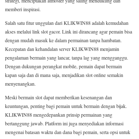
strategi, menciptakan atmosfer yang saling mendukung dan
memberi inspirasi.
Salah satu fitur unggulan dari KLIKWIN88 adalah kemudahan
akses melalui link slot gacor. Link ini dirancang agar pemain bisa
dengan mudah masuk ke dalam permainan tanpa hambatan.
Kecepatan dan kehandalan server KLIKWIN88 menjamin
pengalaman bermain yang lancar, tanpa lag yang mengganggu.
Dengan dukungan perangkat mobile, pemain dapat bermain
kapan saja dan di mana saja, menjadikan slot online semakin
menyenangkan.
Meski bermain slot dapat memberikan kesenangan dan
keuntungan, penting bagi pemain untuk bermain dengan bijak.
KLIKWIN88 mengedepankan prinsip permainan yang
bertanggung jawab. Platform ini juga menyediakan informasi
mengenai batasan waktu dan dana bagi pemain, serta opsi untuk