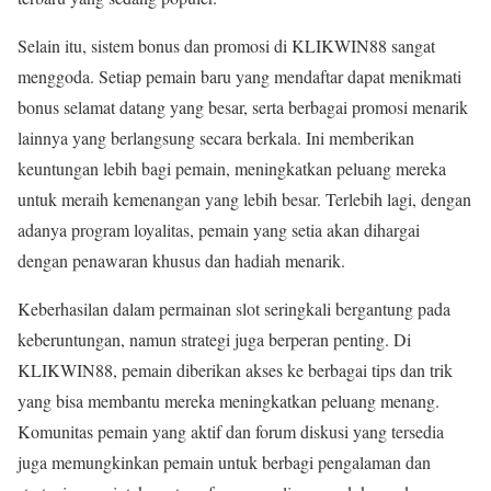
Selain itu, sistem bonus dan promosi di KLIKWIN88 sangat
menggoda. Setiap pemain baru yang mendaftar dapat menikmati
bonus selamat datang yang besar, serta berbagai promosi menarik
lainnya yang berlangsung secara berkala. Ini memberikan
keuntungan lebih bagi pemain, meningkatkan peluang mereka
untuk meraih kemenangan yang lebih besar. Terlebih lagi, dengan
adanya program loyalitas, pemain yang setia akan dihargai
dengan penawaran khusus dan hadiah menarik.
Keberhasilan dalam permainan slot seringkali bergantung pada
keberuntungan, namun strategi juga berperan penting. Di
KLIKWIN88, pemain diberikan akses ke berbagai tips dan trik
yang bisa membantu mereka meningkatkan peluang menang.
Komunitas pemain yang aktif dan forum diskusi yang tersedia
juga memungkinkan pemain untuk berbagi pengalaman dan