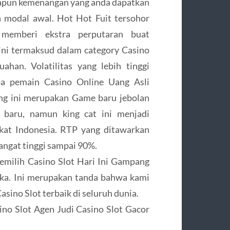
papun kemenangan yang anda dapatkan
n modal awal. Hot Hot Fuit tersohor
memberi ekstra perputaran buat
ini termaksud dalam category Casino
ahan. Volatilitas yang lebih tinggi
a pemain Casino Online Uang Asli
ng ini merupakan Game baru jebolan
g baru, namun king cat ini menjadi
kat Indonesia. RTP yang ditawarkan
sangat tinggi sampai 90%.
emilih Casino Slot Hari Ini Gampang
ka. Ini merupakan tanda bahwa kami
asino Slot terbaik di seluruh dunia.
ino Slot Agen Judi Casino Slot Gacor