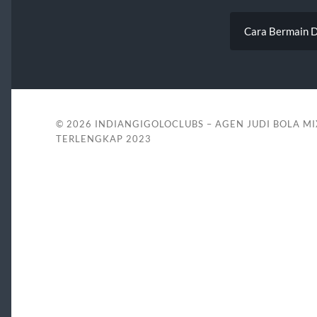
Cara Bermain Di
© 2026
INDIANGIGOLOCLUBS – AGEN JUDI BOLA MI
TERLENGKAP 2023