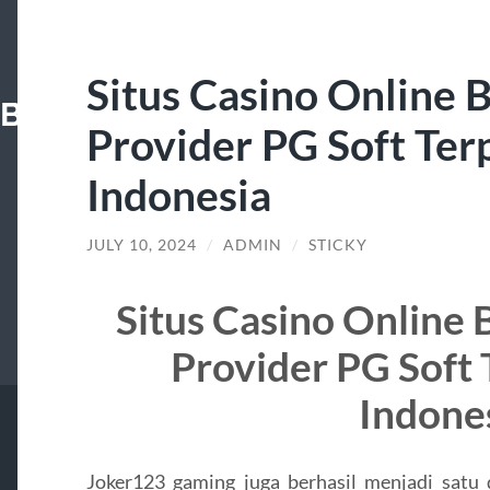
Situs Casino Online 
BS
Provider PG Soft Ter
Indonesia
JULY 10, 2024
/
ADMIN
/
STICKY
Situs Casino Online
Provider PG Soft 
Indone
Joker123 gaming juga berhasil menjadi satu 