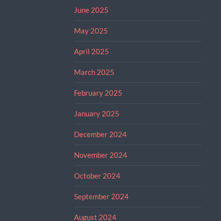
June 2025
May 2025
April 2025
March 2025
February 2025
January 2025
December 2024
November 2024
October 2024
September 2024
August 2024