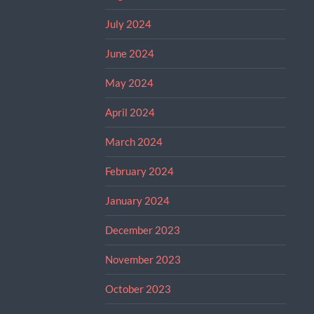
July 2024
June 2024
May 2024
April 2024
March 2024
February 2024
January 2024
December 2023
November 2023
October 2023