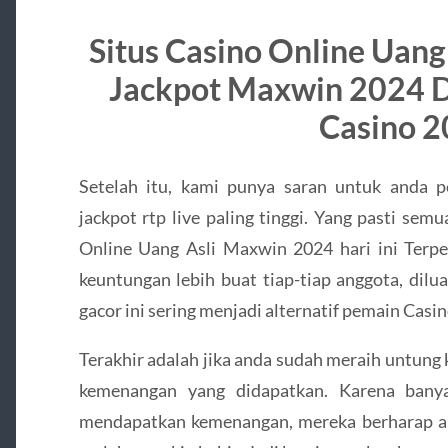
Situs Casino Online Uang
Jackpot Maxwin 2024 DJ
Casino 
Setelah itu, kami punya saran untuk anda 
jackpot rtp live paling tinggi. Yang pasti sem
Online Uang Asli Maxwin 2024 hari ini Terpe
keuntungan lebih buat tiap-tiap anggota, dilua
gacor ini sering menjadi alternatif pemain Casino
Terakhir adalah jika anda sudah meraih untung
kemenangan yang didapatkan. Karena banya
mendapatkan kemenangan, mereka berharap a