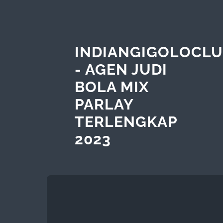
INDIANGIGOLOCLU
- AGEN JUDI
BOLA MIX
PARLAY
TERLENGKAP
2023