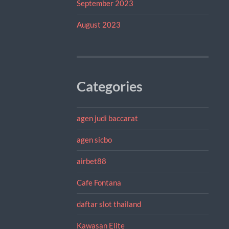
September 2023
August 2023
Categories
agen judi baccarat
agen sicbo
airbet88
Cafe Fontana
daftar slot thailand
Kawasan Elite