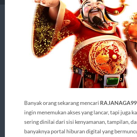
Banyak orang sekarang mencari
RAJANAGA99 Li
ingin menemukan akses yang lancar, tapi juga 
sering dinilai dari sisi kenyamanan, tampilan, 
banyaknya portal hiburan digital yang bermuncul