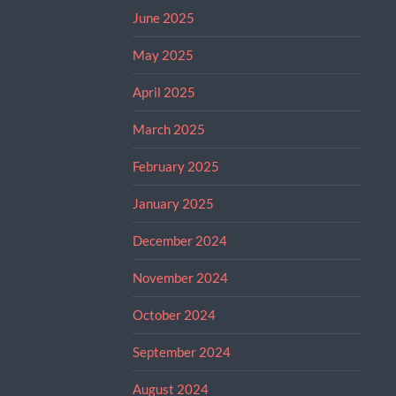
June 2025
May 2025
April 2025
March 2025
February 2025
January 2025
December 2024
November 2024
October 2024
September 2024
August 2024