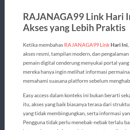
RAJANAGA99 Link Hari I
Akses yang Lebih Praktis
Ketika membahas
RAJANAGA99 Link
Hari Ini
,
akses resmi, tampilan modern, dan pengalaman 
pemain digital cenderung menyukai portal yang t
mereka hanya ingin melihat informasi permainan
memahami suasana platform sebelum menghabis
Easy access dalam konteks ini bukan berarti sek
itu, akses yang baik biasanya terasa dari struktu
yang tidak membingungkan, serta informasi yan
Pengguna tidak perlu menebak-nebak terlalu b