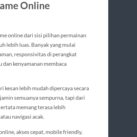
Game Online
e online dari sisi pilihan permainan
h lebih luas. Banyak yang mulai
man, responsivitas di perangkat
menu dan kenyamanan membaca
ri kesan lebih mudah dipercaya secara
njamin semuanya sempurna, tapi dari
ertata memang terasa lebih
atau navigasi acak.
 online, akses cepat, mobile friendly,