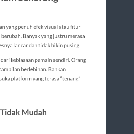
n yang penuh efek visual atau fitur
i berubah. Banyak yang justru merasa
nya lancar dan tidak bikin pusing.
dari kebiasaan pemain sendiri. Orang
tampilan berlebihan. Bahkan
uka platform yang terasa “tenang”
 Tidak Mudah