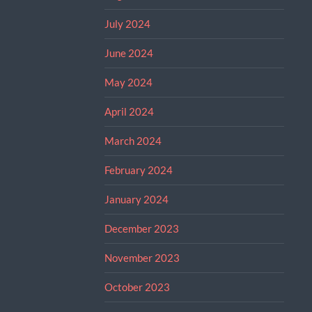
July 2024
June 2024
May 2024
April 2024
March 2024
February 2024
January 2024
December 2023
November 2023
October 2023