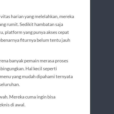
tivitas harian yang melelahkan, mereka
ang rumit. Sedikit hambatan saja
u, platform yang punya akses cepat
ebenarnya fiturnya belum tentu jauh
ena banyak pemain merasa proses
bingungkan. Hal kecil seperti
n menu yang mudah dipahami ternyata
seluruhan.
wah. Mereka cuma ingin bisa
knis di awal.