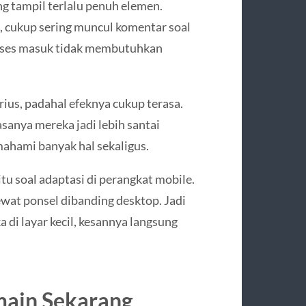
g tampil terlalu penuh elemen.
 cukup sering muncul komentar soal
oses masuk tidak membutuhkan
rius, padahal efeknya cukup terasa.
sanya mereka jadi lebih santai
hami banyak hal sekaligus.
itu soal adaptasi di perangkat mobile.
wat ponsel dibanding desktop. Jadi
 di layar kecil, kesannya langsung
main Sekarang