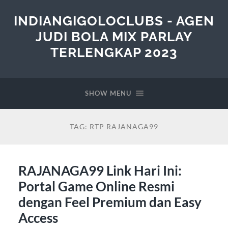
INDIANGIGOLOCLUBS - AGEN
JUDI BOLA MIX PARLAY
TERLENGKAP 2023
SHOW MENU
TAG:
RTP RAJANAGA99
RAJANAGA99 Link Hari Ini:
Portal Game Online Resmi
dengan Feel Premium dan Easy
Access