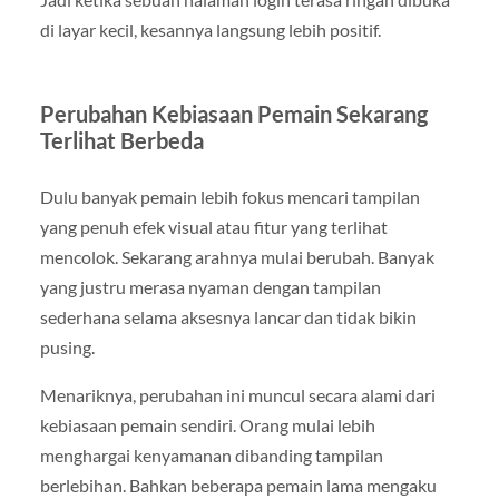
di layar kecil, kesannya langsung lebih positif.
Perubahan Kebiasaan Pemain Sekarang
Terlihat Berbeda
Dulu banyak pemain lebih fokus mencari tampilan
yang penuh efek visual atau fitur yang terlihat
mencolok. Sekarang arahnya mulai berubah. Banyak
yang justru merasa nyaman dengan tampilan
sederhana selama aksesnya lancar dan tidak bikin
pusing.
Menariknya, perubahan ini muncul secara alami dari
kebiasaan pemain sendiri. Orang mulai lebih
menghargai kenyamanan dibanding tampilan
berlebihan. Bahkan beberapa pemain lama mengaku