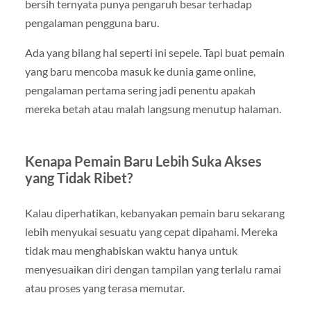
bersih ternyata punya pengaruh besar terhadap
pengalaman pengguna baru.
Ada yang bilang hal seperti ini sepele. Tapi buat pemain
yang baru mencoba masuk ke dunia game online,
pengalaman pertama sering jadi penentu apakah
mereka betah atau malah langsung menutup halaman.
Kenapa Pemain Baru Lebih Suka Akses
yang Tidak Ribet?
Kalau diperhatikan, kebanyakan pemain baru sekarang
lebih menyukai sesuatu yang cepat dipahami. Mereka
tidak mau menghabiskan waktu hanya untuk
menyesuaikan diri dengan tampilan yang terlalu ramai
atau proses yang terasa memutar.