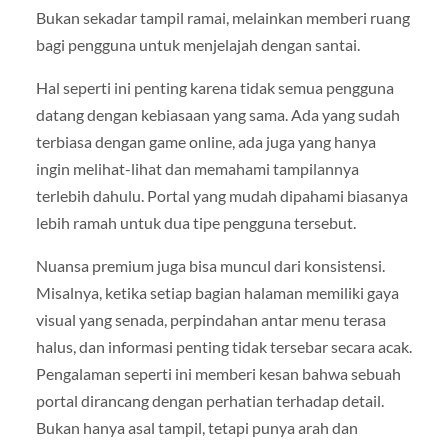
Bukan sekadar tampil ramai, melainkan memberi ruang
bagi pengguna untuk menjelajah dengan santai.
Hal seperti ini penting karena tidak semua pengguna
datang dengan kebiasaan yang sama. Ada yang sudah
terbiasa dengan game online, ada juga yang hanya
ingin melihat-lihat dan memahami tampilannya
terlebih dahulu. Portal yang mudah dipahami biasanya
lebih ramah untuk dua tipe pengguna tersebut.
Nuansa premium juga bisa muncul dari konsistensi.
Misalnya, ketika setiap bagian halaman memiliki gaya
visual yang senada, perpindahan antar menu terasa
halus, dan informasi penting tidak tersebar secara acak.
Pengalaman seperti ini memberi kesan bahwa sebuah
portal dirancang dengan perhatian terhadap detail.
Bukan hanya asal tampil, tetapi punya arah dan