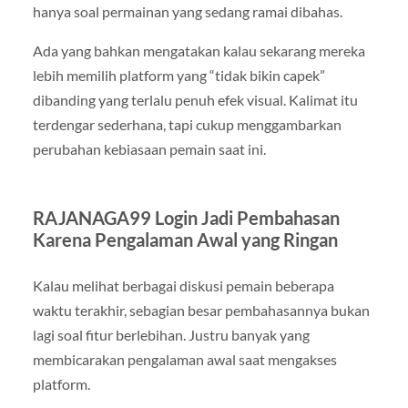
hanya soal permainan yang sedang ramai dibahas.
Ada yang bahkan mengatakan kalau sekarang mereka
lebih memilih platform yang “tidak bikin capek”
dibanding yang terlalu penuh efek visual. Kalimat itu
terdengar sederhana, tapi cukup menggambarkan
perubahan kebiasaan pemain saat ini.
RAJANAGA99 Login Jadi Pembahasan
Karena Pengalaman Awal yang Ringan
Kalau melihat berbagai diskusi pemain beberapa
waktu terakhir, sebagian besar pembahasannya bukan
lagi soal fitur berlebihan. Justru banyak yang
membicarakan pengalaman awal saat mengakses
platform.