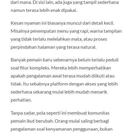
dari mana. Di sisi lain, ada juga yang tampil sederhana
namun terasa lebih enak dipakai.
Kesan nyaman ini biasanya muncul dari detail kecil.
Misalnya penempatan menu yang rapi, warna tampilan
yang tidak terlalu melelahkan mata, atau proses
perpindahan halaman yang terasa natural.
Banyak pemain baru sebenarnya belum terlalu peduli
soal fitur kompleks. Mereka lebih memperhatikan
apakah pengalaman awal terasa mudah diikuti atau
tidak. Itu sebabnya platform dengan akses yang lebih
sederhana sekarang mulai lebih mudah menarik
perhatian.
Tanpa sadar, pola seperti ini membuat komunitas
pemain ikut berubah. Orang mulai saling berbagi
pengalaman soal kenyamanan penggunaan, bukan