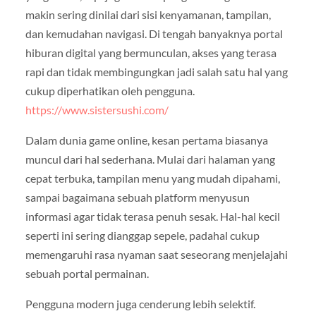
makin sering dinilai dari sisi kenyamanan, tampilan,
dan kemudahan navigasi. Di tengah banyaknya portal
hiburan digital yang bermunculan, akses yang terasa
rapi dan tidak membingungkan jadi salah satu hal yang
cukup diperhatikan oleh pengguna.
https://www.sistersushi.com/
Dalam dunia game online, kesan pertama biasanya
muncul dari hal sederhana. Mulai dari halaman yang
cepat terbuka, tampilan menu yang mudah dipahami,
sampai bagaimana sebuah platform menyusun
informasi agar tidak terasa penuh sesak. Hal-hal kecil
seperti ini sering dianggap sepele, padahal cukup
memengaruhi rasa nyaman saat seseorang menjelajahi
sebuah portal permainan.
Pengguna modern juga cenderung lebih selektif.