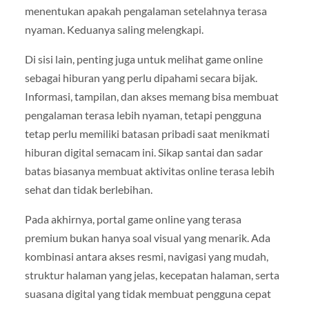
menentukan apakah pengalaman setelahnya terasa
nyaman. Keduanya saling melengkapi.
Di sisi lain, penting juga untuk melihat game online
sebagai hiburan yang perlu dipahami secara bijak.
Informasi, tampilan, dan akses memang bisa membuat
pengalaman terasa lebih nyaman, tetapi pengguna
tetap perlu memiliki batasan pribadi saat menikmati
hiburan digital semacam ini. Sikap santai dan sadar
batas biasanya membuat aktivitas online terasa lebih
sehat dan tidak berlebihan.
Pada akhirnya, portal game online yang terasa
premium bukan hanya soal visual yang menarik. Ada
kombinasi antara akses resmi, navigasi yang mudah,
struktur halaman yang jelas, kecepatan halaman, serta
suasana digital yang tidak membuat pengguna cepat