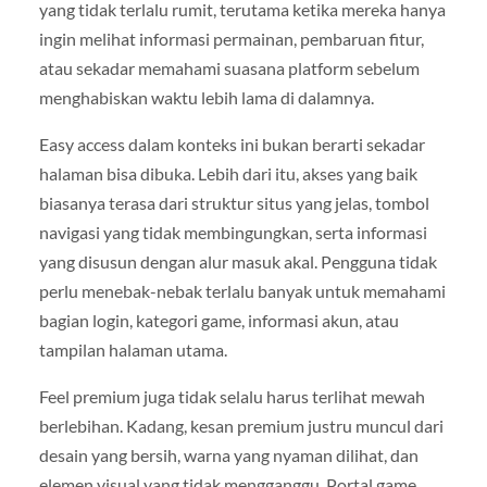
yang tidak terlalu rumit, terutama ketika mereka hanya
ingin melihat informasi permainan, pembaruan fitur,
atau sekadar memahami suasana platform sebelum
menghabiskan waktu lebih lama di dalamnya.
Easy access dalam konteks ini bukan berarti sekadar
halaman bisa dibuka. Lebih dari itu, akses yang baik
biasanya terasa dari struktur situs yang jelas, tombol
navigasi yang tidak membingungkan, serta informasi
yang disusun dengan alur masuk akal. Pengguna tidak
perlu menebak-nebak terlalu banyak untuk memahami
bagian login, kategori game, informasi akun, atau
tampilan halaman utama.
Feel premium juga tidak selalu harus terlihat mewah
berlebihan. Kadang, kesan premium justru muncul dari
desain yang bersih, warna yang nyaman dilihat, dan
elemen visual yang tidak mengganggu. Portal game