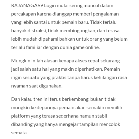
RAJANAGA99 Login mulai sering muncul dalam
percakapan karena dianggap memberi pengalaman
yang lebih santai untuk pemain baru. Tidak terlalu
banyak distraksi, tidak membingungkan, dan terasa
lebih mudah dipahami bahkan untuk orang yang belum
terlalu familiar dengan dunia game online.
Mungkin inilah alasan kenapa akses cepat sekarang
jadi salah satu hal yang makin diperhatikan. Pemain
ingin sesuatu yang praktis tanpa harus kehilangan rasa
nyaman saat digunakan.
Dan kalau tren ini terus berkembang, bukan tidak
mungkin ke depannya pemain akan semakin memilih
platform yang terasa sederhana namun stabil
dibanding yang hanya mengejar tampilan mencolok
semata.