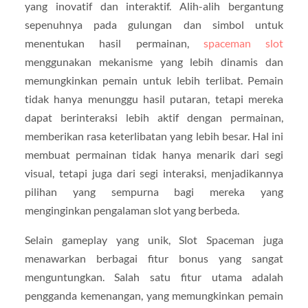
yang inovatif dan interaktif. Alih-alih bergantung
sepenuhnya pada gulungan dan simbol untuk
menentukan hasil permainan,
spaceman slot
menggunakan mekanisme yang lebih dinamis dan
memungkinkan pemain untuk lebih terlibat. Pemain
tidak hanya menunggu hasil putaran, tetapi mereka
dapat berinteraksi lebih aktif dengan permainan,
memberikan rasa keterlibatan yang lebih besar. Hal ini
membuat permainan tidak hanya menarik dari segi
visual, tetapi juga dari segi interaksi, menjadikannya
pilihan yang sempurna bagi mereka yang
menginginkan pengalaman slot yang berbeda.
Selain gameplay yang unik, Slot Spaceman juga
menawarkan berbagai fitur bonus yang sangat
menguntungkan. Salah satu fitur utama adalah
pengganda kemenangan, yang memungkinkan pemain