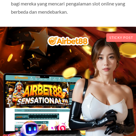
bagi mereka yang mencari pengalaman slot online yang
berbeda dan mendebarkan.
STICKY POST