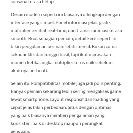
suasana terasa hidup.
Desain modern seperti ini biasanya dilengkapi dengan
interface yang simpel. Panel informasi jelas, grafik
multiplier terlihat real-time, dan transisi animasi terasa
smooth. Buat sebagian pemain, detail kecil seperti ini
bikin pengalaman bermain lebih imersif. Bukan cuma
sekadar klik dan tunggu hasil, tapi ikut merasakan
momen ketika angka multiplier terus naik sebelum
akhirnya berhenti.
Selain itu, kompatibilitas mobile juga jadi poin penting.
Banyak pemain sekarang lebih sering mengakses game
lewat smartphone. Layout responsif dan loading yang
cepat jelas bikin perbedaan. Situs dengan optimasi
yang baik biasanya memberi pengalaman yang
konsisten, baik di desktop maupun perangkat
genggam.