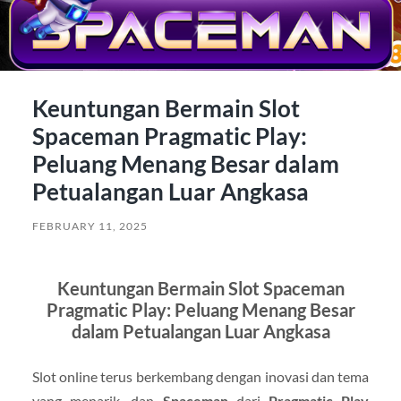
Keuntungan Bermain Slot
Spaceman Pragmatic Play:
Peluang Menang Besar dalam
Petualangan Luar Angkasa
FEBRUARY 11, 2025
Keuntungan Bermain Slot Spaceman
Pragmatic Play: Peluang Menang Besar
dalam Petualangan Luar Angkasa
Slot online terus berkembang dengan inovasi dan tema
yang menarik, dan
Spaceman
dari
Pragmatic Play