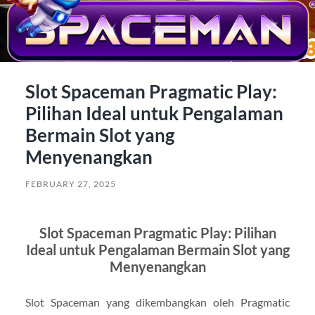
Slot Spaceman Pragmatic Play:
Pilihan Ideal untuk Pengalaman
Bermain Slot yang
Menyenangkan
FEBRUARY 27, 2025
Slot Spaceman Pragmatic Play: Pilihan
Ideal untuk Pengalaman Bermain Slot yang
Menyenangkan
Slot Spaceman yang dikembangkan oleh Pragmatic