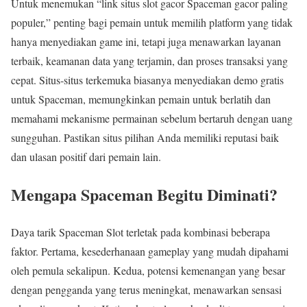
Untuk menemukan “link situs slot gacor Spaceman gacor paling
populer,” penting bagi pemain untuk memilih platform yang tidak
hanya menyediakan game ini, tetapi juga menawarkan layanan
terbaik, keamanan data yang terjamin, dan proses transaksi yang
cepat. Situs-situs terkemuka biasanya menyediakan demo gratis
untuk Spaceman, memungkinkan pemain untuk berlatih dan
memahami mekanisme permainan sebelum bertaruh dengan uang
sungguhan. Pastikan situs pilihan Anda memiliki reputasi baik
dan ulasan positif dari pemain lain.
Mengapa Spaceman Begitu Diminati?
Daya tarik Spaceman Slot terletak pada kombinasi beberapa
faktor. Pertama, kesederhanaan gameplay yang mudah dipahami
oleh pemula sekalipun. Kedua, potensi kemenangan yang besar
dengan pengganda yang terus meningkat, menawarkan sensasi