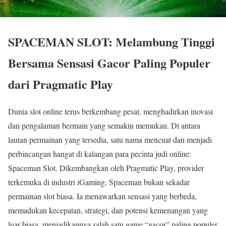
SPACEMAN SLOT: Melambung Tinggi
Bersama Sensasi Gacor Paling Populer
dari Pragmatic Play
Dunia slot online terus berkembang pesat, menghadirkan inovasi
dan pengalaman bermain yang semakin memukau. Di antara
lautan permainan yang tersedia, satu nama mencuat dan menjadi
perbincangan hangat di kalangan para pecinta judi online:
Spaceman Slot. Dikembangkan oleh Pragmatic Play, provider
terkemuka di industri iGaming, Spaceman bukan sekadar
permainan slot biasa. Ia menawarkan sensasi yang berbeda,
memadukan kecepatan, strategi, dan potensi kemenangan yang
luar biasa, menjadikannya salah satu game “gacor” paling populer